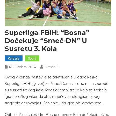
Superliga FBiH: “Bosna”
Dočekuje “Smeč-DN” U
Susretu 3. Kola
Kalesija
Sport
Urednik
12 Oktobra, 2024
Ovog vikenda nastavlja se takmičenje u odbojkaškoj
Superligi FBiH (sjever) za žene. Danas i sutra na rasporedu
su susreti trećeg kola. Podsjećamo, treće kolo se trebalo
igrati prošlog vikenda ali su mečevi prolongirani zbog
tragičnih dešavanja u Jablanici i drugim bh. gradovima.
Odbojkašice kalesijske Bosne u ovom kolu dočekuju ekipu