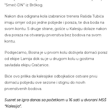
“Smeč-DN” iz Brčkog.
Nakon dva odigrana kola izabranice trenera Rašida Tubića
imaju omjer od po jedne pobjede i poraza, te dva boda na
svom kontu. S druge strane, gošće u Kalesiju dolaze nakon
dva poraza na otvaranju prvenstva bez bodova na svom
kontu.
Podsjećamo, Bosna je u prvom kolu doživjela domaći poraz
od ekipe Lamija dok su je u drugom kolu u gostima
savladala ekipu Gračanice.
Biće ovo prilika da kalesijske odbojkašice ostvare prvu
domaću pobjedu ove sezone i stignu do novih
prvenstvenih bodova.
Susret se igra danas sa početkom u 16 sati u dvorani MSŠ
“Kalesija”.