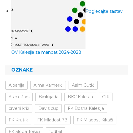
Pogledajte sastav
OV Kalesija za mandat 2024-2028
OZNAKE
Albanija
Alma Kamerić
Asim Gutić
Asim Pars
Biciklijada
BKC Kalesija
CIK
crveni križ
Davis cup
FK Bosna Kalesija
FK Krušik
FK Mladost 78
FK Mladost Kikači
FK Sloga Tojšići
fudbal