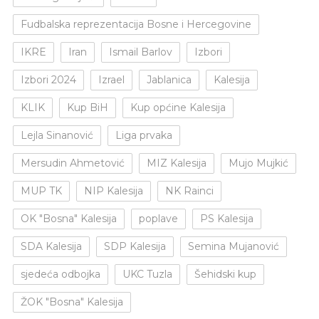
Fudbalska reprezentacija Bosne i Hercegovine
IKRE
Iran
Ismail Barlov
Izbori
Izbori 2024
Izrael
Jablanica
Kalesija
KLIK
Kup BiH
Kup općine Kalesija
Lejla Sinanović
Liga prvaka
Mersudin Ahmetović
MIZ Kalesija
Mujo Mujkić
MUP TK
NIP Kalesija
NK Rainci
OK "Bosna" Kalesija
poplave
PS Kalesija
SDA Kalesija
SDP Kalesija
Semina Mujanović
sjedeća odbojka
UKC Tuzla
Šehidski kup
ŽOK "Bosna" Kalesija