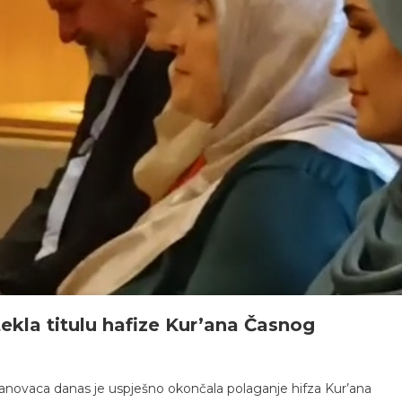
tekla titulu hafize Kur’ana Časnog
ljanovaca danas je uspješno okončala polaganje hifza Kur’ana