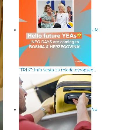
UM
“TRIK”: Info sesija za mlade evropske…
Na