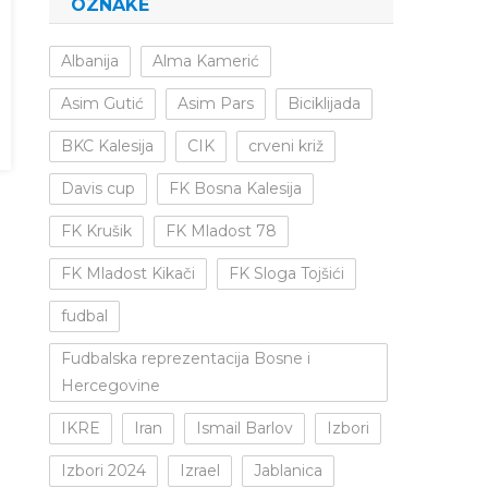
OZNAKE
Albanija
Alma Kamerić
Asim Gutić
Asim Pars
Biciklijada
BKC Kalesija
CIK
crveni križ
Davis cup
FK Bosna Kalesija
FK Krušik
FK Mladost 78
FK Mladost Kikači
FK Sloga Tojšići
fudbal
Fudbalska reprezentacija Bosne i
Hercegovine
IKRE
Iran
Ismail Barlov
Izbori
Izbori 2024
Izrael
Jablanica