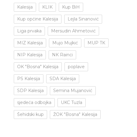
Kalesija
KLIK
Kup BiH
Kup općine Kalesija
Lejla Sinanović
Liga prvaka
Mersudin Ahmetović
MIZ Kalesija
Mujo Mujkić
MUP TK
NIP Kalesija
NK Rainci
OK "Bosna" Kalesija
poplave
PS Kalesija
SDA Kalesija
SDP Kalesija
Semina Mujanović
sjedeća odbojka
UKC Tuzla
Šehidski kup
ŽOK "Bosna" Kalesija