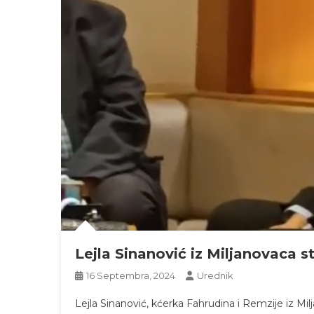
Lejla Sinanović iz Miljanovaca s
16 Septembra, 2024
Urednik
Lejla Sinanović, kćerka Fahrudina i Remzije iz Mi