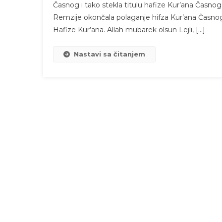
Časnog i tako stekla titulu hafize Kur’ana Časnog.
Remzije okončala polaganje hifza Kur’ana Časnog 
Hafize Kur’ana. Allah mubarek olsun Lejli, […]
Nastavi sa čitanjem