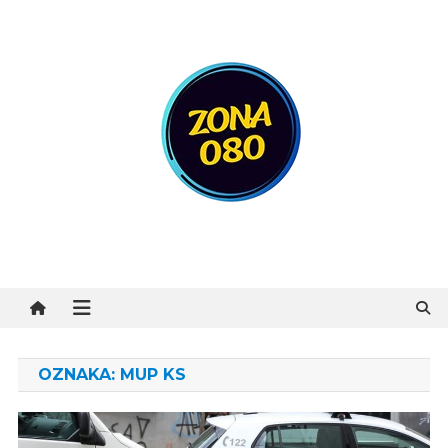
Preskočite
na
sadržaj
Zona 080
OZNAKA:
MUP KS