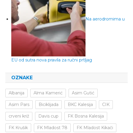
Na aerodromima u
EU od sutra nova pravila za ručni prtljag
OZNAKE
Albanija
Alma Kamerić
Asim Gutić
Asim Pars
Biciklijada
BKC Kalesija
CIK
crveni križ
Davis cup
FK Bosna Kalesija
FK Krušik
FK Mladost 78
FK Mladost Kikači