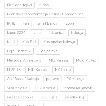
FK Sloga Tojšići
fudbal
Fudbalska reprezentacija Bosne i Hercegovine
IKRE
Iran
Ismail Barlov
Izbori
Izbori 2024
Izrael
Jablanica
Kalesija
KLIK
Kup BiH
Kup općine Kalesija
Lejla Sinanović
Liga prvaka
Mersudin Ahmetović
MIZ Kalesija
Mujo Mujkić
MUP TK
NIP Kalesija
NK Rainci
OK "Bosna" Kalesija
poplave
PS Kalesija
SDA Kalesija
SDP Kalesija
Semina Mujanović
sjedeća odbojka
UKC Tuzla
Šehidski kup