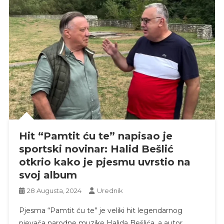
Hit “Pamtit ću te” napisao je
sportski novinar: Halid Bešlić
otkrio kako je pjesmu uvrstio na
svoj album
28 Augusta, 2024
Urednik
Pjesma “Pamtit ću te” je veliki hit legendarnog
pjevača narodne muzike Halida Bešlića, a autor