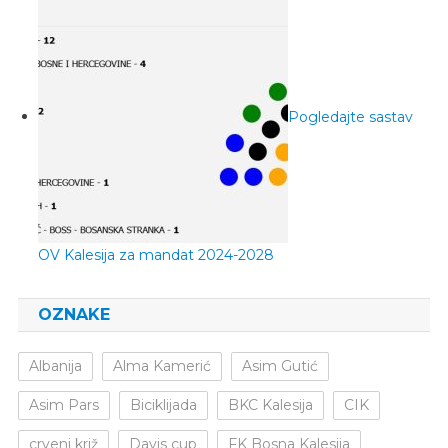
Pogledajte sastav
OV Kalesija za mandat 2024-2028
OZNAKE
Albanija
Alma Kamerić
Asim Gutić
Asim Pars
Biciklijada
BKC Kalesija
CIK
crveni križ
Davis cup
FK Bosna Kalesija