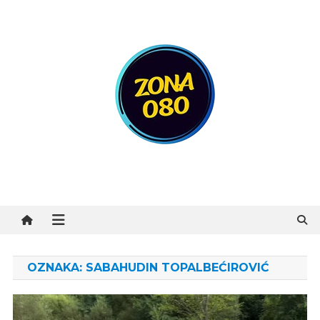
Preskočite
na
sadržaj
Zona 080
OZNAKA:
SABAHUDIN TOPALBEĆIROVIĆ