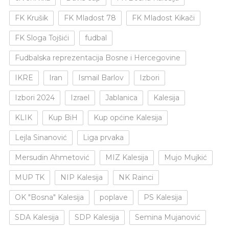
FK Krušik
FK Mladost 78
FK Mladost Kikači
FK Sloga Tojšići
fudbal
Fudbalska reprezentacija Bosne i Hercegovine
IKRE
Iran
Ismail Barlov
Izbori
Izbori 2024
Izrael
Jablanica
Kalesija
KLIK
Kup BiH
Kup općine Kalesija
Lejla Sinanović
Liga prvaka
Mersudin Ahmetović
MIZ Kalesija
Mujo Mujkić
MUP TK
NIP Kalesija
NK Rainci
OK "Bosna" Kalesija
poplave
PS Kalesija
SDA Kalesija
SDP Kalesija
Semina Mujanović