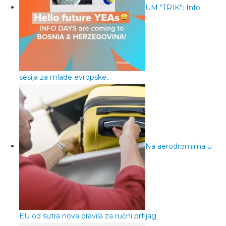
UM “TRIK”: Info
sesija za mlade evropske…
Na aerodromima u
EU od sutra nova pravila za ručni prtljag