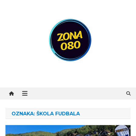
Preskočite
na
sadržaj
Zona 080
OZNAKA:
ŠKOLA FUDBALA