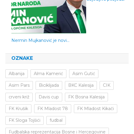
Nermin Mujkanović je novi…
OZNAKE
Albanija
Alma Kamerić
Asim Gutić
Asim Pars
Biciklijada
BKC Kalesija
CIK
crveni križ
Davis cup
FK Bosna Kalesija
FK Krušik
FK Mladost 78
FK Mladost Kikači
FK Sloga Tojšići
fudbal
Fudbalska reprezentacija Bosne i Hercegovine