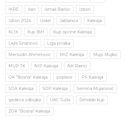
IKRE
Iran
Ismail Barlov
Izbori
Izbori 2024
Izrael
Jablanica
Kalesija
KLIK
Kup BiH
Kup općine Kalesija
Lejla Sinanović
Liga prvaka
Mersudin Ahmetović
MIZ Kalesija
Mujo Mujkić
MUP TK
NIP Kalesija
NK Rainci
OK "Bosna" Kalesija
poplave
PS Kalesija
SDA Kalesija
SDP Kalesija
Semina Mujanović
sjedeća odbojka
UKC Tuzla
Šehidski kup
ŽOK "Bosna" Kalesija