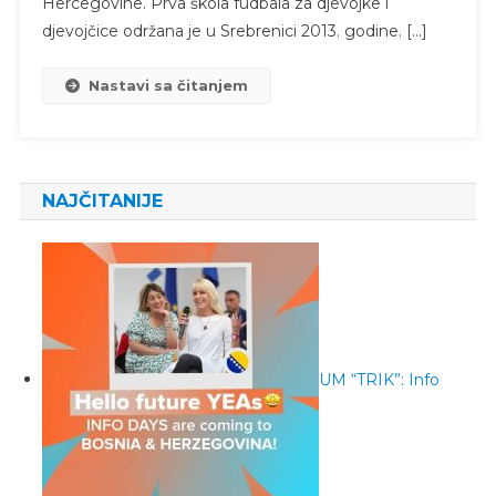
Hercegovine. Prva škola fudbala za djevojke i
djevojčice održana je u Srebrenici 2013. godine. […]
Nastavi sa čitanjem
NAJČITANIJE
UM “TRIK”: Info