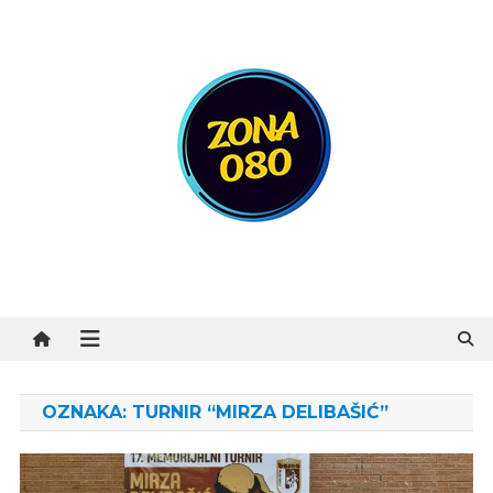
Preskočite
na
sadržaj
Zona 080
OZNAKA:
TURNIR “MIRZA DELIBAŠIĆ”