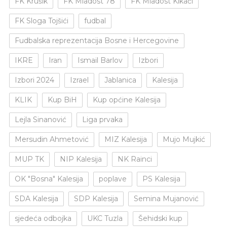
FK Krušik
FK Mladost 78
FK Mladost Kikači
FK Sloga Tojšići
fudbal
Fudbalska reprezentacija Bosne i Hercegovine
IKRE
Iran
Ismail Barlov
Izbori
Izbori 2024
Izrael
Jablanica
Kalesija
KLIK
Kup BiH
Kup općine Kalesija
Lejla Sinanović
Liga prvaka
Mersudin Ahmetović
MIZ Kalesija
Mujo Mujkić
MUP TK
NIP Kalesija
NK Rainci
OK "Bosna" Kalesija
poplave
PS Kalesija
SDA Kalesija
SDP Kalesija
Semina Mujanović
sjedeća odbojka
UKC Tuzla
Šehidski kup