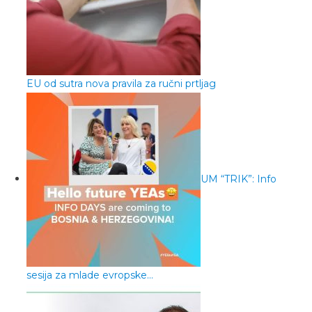
EU od sutra nova pravila za ručni prtljag
UM “TRIK”: Info
sesija za mlade evropske…