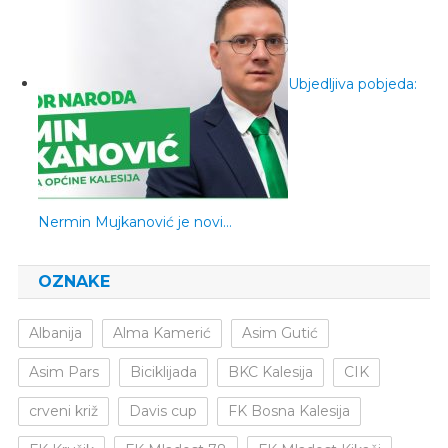
Ubjedljiva pobjeda:
Nermin Mujkanović je novi…
OZNAKE
Albanija
Alma Kamerić
Asim Gutić
Asim Pars
Biciklijada
BKC Kalesija
CIK
crveni križ
Davis cup
FK Bosna Kalesija