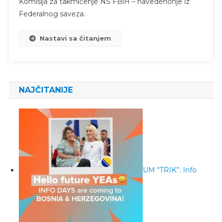
Komisija za takmičenje NS FBiH – navedenonje iz
Federalnog saveza.
Nastavi sa čitanjem
NAJČITANIJE
UM “TRIK”: Info