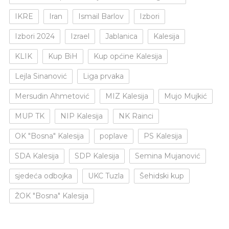
IKRE
Iran
Ismail Barlov
Izbori
Izbori 2024
Izrael
Jablanica
Kalesija
KLIK
Kup BiH
Kup općine Kalesija
Lejla Sinanović
Liga prvaka
Mersudin Ahmetović
MIZ Kalesija
Mujo Mujkić
MUP TK
NIP Kalesija
NK Rainci
OK "Bosna" Kalesija
poplave
PS Kalesija
SDA Kalesija
SDP Kalesija
Semina Mujanović
sjedeća odbojka
UKC Tuzla
Šehidski kup
ŽOK "Bosna" Kalesija