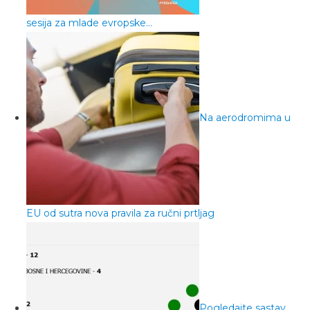
sesija za mlade evropske…
Na aerodromima u
EU od sutra nova pravila za ručni prtljag
Pogledajte sastav