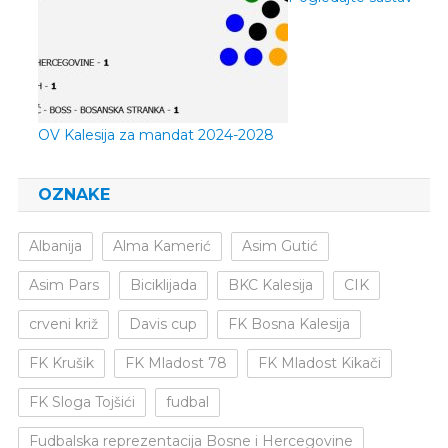
OV Kalesija za mandat 2024-2028
OZNAKE
Albanija
Alma Kamerić
Asim Gutić
Asim Pars
Biciklijada
BKC Kalesija
CIK
crveni križ
Davis cup
FK Bosna Kalesija
FK Krušik
FK Mladost 78
FK Mladost Kikači
FK Sloga Tojšići
fudbal
Fudbalska reprezentacija Bosne i Hercegovine