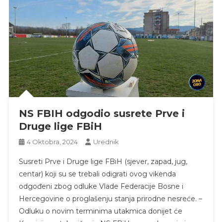
NS FBIH odgodio susrete Prve i
Druge lige FBiH
4 Oktobra, 2024
Urednik
Susreti Prve i Druge lige FBiH (sjever, zapad, jug,
centar) koji su se trebali odigrati ovog vikenda
odgođeni zbog odluke Vlade Federacije Bosne i
Hercegovine o proglašenju stanja prirodne nesreće. –
Odluku o novim terminima utakmica donijet će