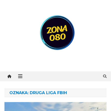
Preskočite
na
sadržaj
Zona 080
OZNAKA:
DRUGA LIGA FBIH