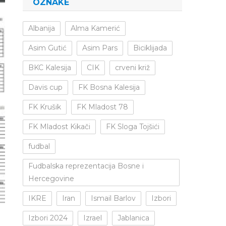
OZNAKE
Albanija
Alma Kamerić
Asim Gutić
Asim Pars
Biciklijada
BKC Kalesija
CIK
crveni križ
Davis cup
FK Bosna Kalesija
FK Krušik
FK Mladost 78
FK Mladost Kikači
FK Sloga Tojšići
fudbal
Fudbalska reprezentacija Bosne i
Hercegovine
IKRE
Iran
Ismail Barlov
Izbori
Izbori 2024
Izrael
Jablanica