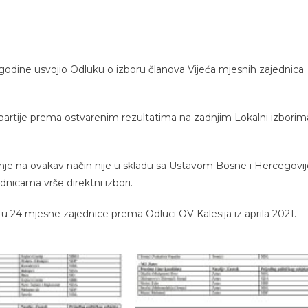
1. godine usvojio Odluku o izboru članova Vijeća mjesnih zajednica
e partije prema ostvarenim rezultatima na zadnjim Lokalni izborim
nje na ovakav način nije u skladu sa Ustavom Bosne i Hercegovij
nicama vrše direktni izbori.
 24 mjesne zajednice prema Odluci OV Kalesija iz aprila 2021.