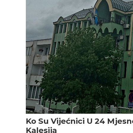
Ko Su Vijećnici U 24 Mjes
Kalesija