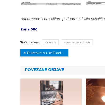
Napomena: U proteklom periodu se desilo nekolik
Zona 080
Označeno
Kalesija
Mjesne zajednice
Navigacija
Bulatovci su uz Fuada Hasanovića i SDP
članaka
POVEZANE OBJAVE