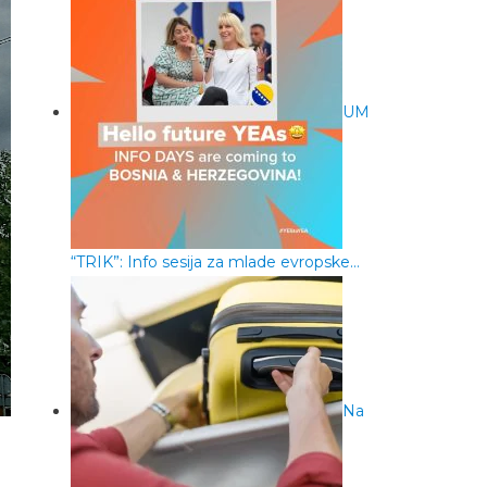
UM
“TRIK”: Info sesija za mlade evropske…
Na