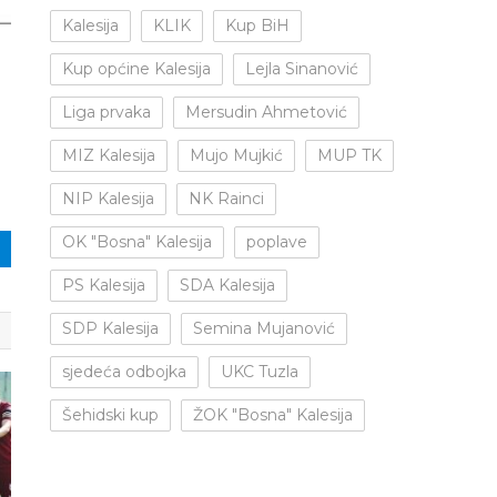
Kalesija
KLIK
Kup BiH
Kup općine Kalesija
Lejla Sinanović
Liga prvaka
Mersudin Ahmetović
MIZ Kalesija
Mujo Mujkić
MUP TK
NIP Kalesija
NK Rainci
OK "Bosna" Kalesija
poplave
PS Kalesija
SDA Kalesija
SDP Kalesija
Semina Mujanović
sjedeća odbojka
UKC Tuzla
Šehidski kup
ŽOK "Bosna" Kalesija