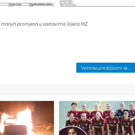
o manjih promjena u sastavima Vijeća MZ
Večeras predizborni skup SDP-a na Brdima