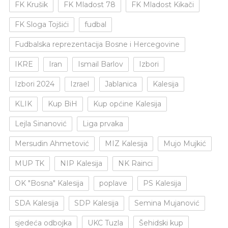
FK Krušik
FK Mladost 78
FK Mladost Kikači
FK Sloga Tojšići
fudbal
Fudbalska reprezentacija Bosne i Hercegovine
IKRE
Iran
Ismail Barlov
Izbori
Izbori 2024
Izrael
Jablanica
Kalesija
KLIK
Kup BiH
Kup općine Kalesija
Lejla Sinanović
Liga prvaka
Mersudin Ahmetović
MIZ Kalesija
Mujo Mujkić
MUP TK
NIP Kalesija
NK Rainci
OK "Bosna" Kalesija
poplave
PS Kalesija
SDA Kalesija
SDP Kalesija
Semina Mujanović
sjedeća odbojka
UKC Tuzla
Šehidski kup