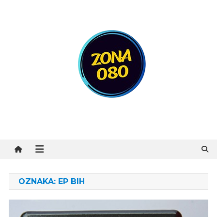
Preskočite
na
sadržaj
Zona 080
OZNAKA:
EP BIH