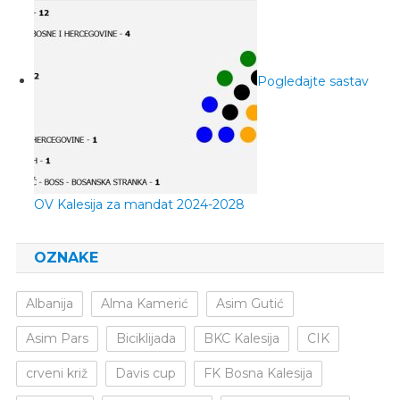
Pogledajte sastav
OV Kalesija za mandat 2024-2028
OZNAKE
Albanija
Alma Kamerić
Asim Gutić
Asim Pars
Biciklijada
BKC Kalesija
CIK
crveni križ
Davis cup
FK Bosna Kalesija