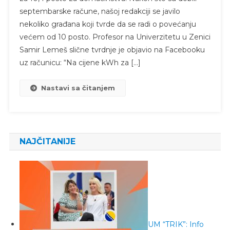
septembarske račune, našoj redakciji se javilo
nekoliko građana koji tvrde da se radi o povećanju
većem od 10 posto. Profesor na Univerzitetu u Zenici
Samir Lemeš slične tvrdnje je objavio na Facebooku
uz računicu: “Na cijene kWh za […]
Nastavi sa čitanjem
NAJČITANIJE
UM “TRIK”: Info