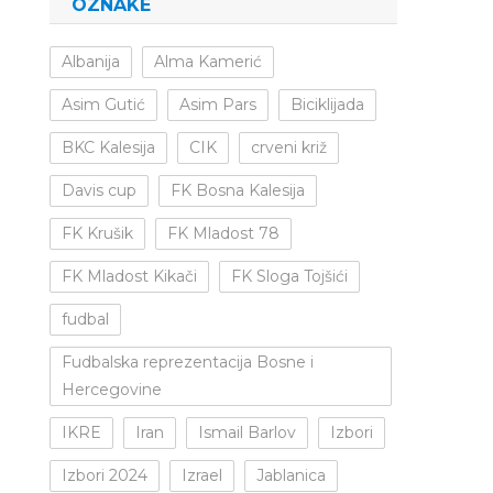
OZNAKE
Albanija
Alma Kamerić
Asim Gutić
Asim Pars
Biciklijada
BKC Kalesija
CIK
crveni križ
Davis cup
FK Bosna Kalesija
FK Krušik
FK Mladost 78
FK Mladost Kikači
FK Sloga Tojšići
fudbal
Fudbalska reprezentacija Bosne i
Hercegovine
IKRE
Iran
Ismail Barlov
Izbori
Izbori 2024
Izrael
Jablanica