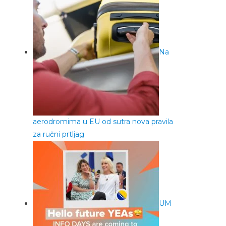
Na
aerodromima u EU od sutra nova pravila
za ručni prtljag
UM