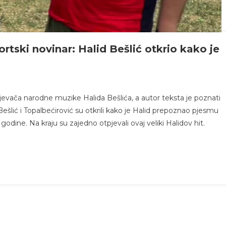
ortski novinar: Halid Bešlić otkrio kako je
jevača narodne muzike Halida Bešlića, a autor teksta je poznati
ešlić i Topalbećirović su otkrili kako je Halid prepoznao pjesmu
. godine. Na kraju su zajedno otpjevali ovaj veliki Halidov hit.