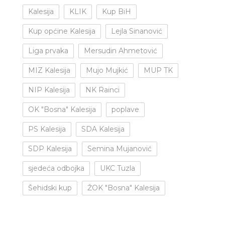
Kalesija
KLIK
Kup BiH
Kup općine Kalesija
Lejla Sinanović
Liga prvaka
Mersudin Ahmetović
MIZ Kalesija
Mujo Mujkić
MUP TK
NIP Kalesija
NK Rainci
OK "Bosna" Kalesija
poplave
PS Kalesija
SDA Kalesija
SDP Kalesija
Semina Mujanović
sjedeća odbojka
UKC Tuzla
Šehidski kup
ŽOK "Bosna" Kalesija