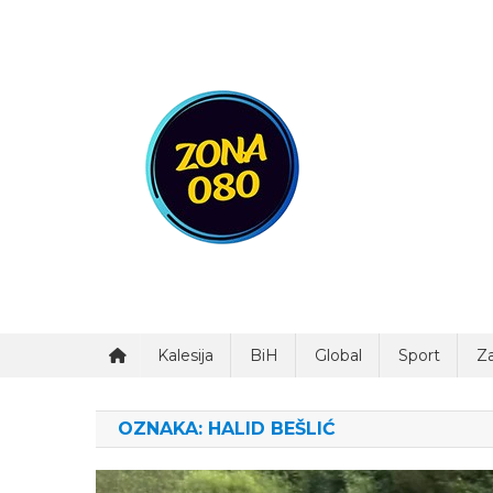
Preskočite
na
sadržaj
Zona 080
Kalesija
BiH
Global
Sport
Za
OZNAKA:
HALID BEŠLIĆ