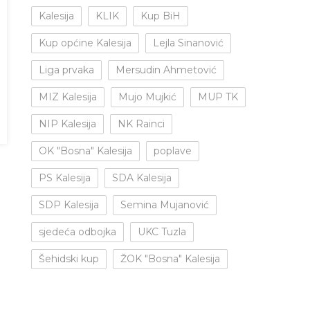
Kalesija
KLIK
Kup BiH
Kup općine Kalesija
Lejla Sinanović
Liga prvaka
Mersudin Ahmetović
MIZ Kalesija
Mujo Mujkić
MUP TK
NIP Kalesija
NK Rainci
OK "Bosna" Kalesija
poplave
PS Kalesija
SDA Kalesija
SDP Kalesija
Semina Mujanović
sjedeća odbojka
UKC Tuzla
Šehidski kup
ŽOK "Bosna" Kalesija