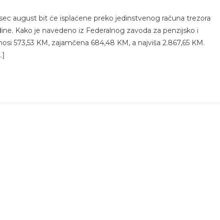
ec august bit će isplaćene preko jedinstvenog računa trezora
ine. Kako je navedeno iz Federalnog zavoda za penzijsko i
iznosi 573,53 KM, zajamčena 684,48 KM, a najviša 2.867,65 KM.
…]