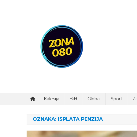
Preskočite
na
sadržaj
Zona 080
Kalesija
BiH
Global
Sport
Za
OZNAKA:
ISPLATA PENZIJA