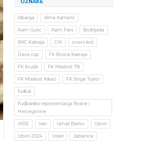
OZNAKE
Albanija
Alma Kamerić
Asim Gutić
Asim Pars
Biciklijada
BKC Kalesija
CIK
crveni križ
Davis cup
FK Bosna Kalesija
FK Krušik
FK Mladost 78
FK Mladost Kikači
FK Sloga Tojšići
fudbal
Fudbalska reprezentacija Bosne i
Hercegovine
IKRE
Iran
Ismail Barlov
Izbori
Izbori 2024
Izrael
Jablanica