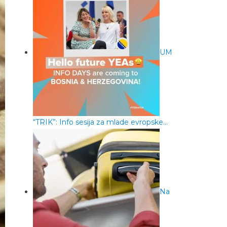
UM
“TRIK”: Info sesija za mlade evropske…
Na