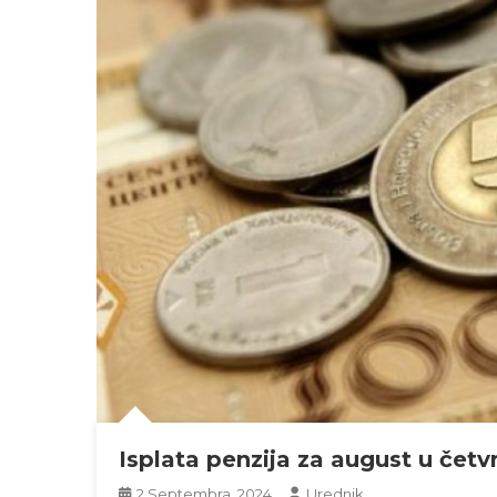
Isplata penzija za august u četv
2 Septembra, 2024
Urednik