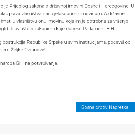
lo je Prijedlog zakona o državnoj imovini Bosne i Hercegovine. U
nosilac prava vlasništva nad cjelokupnom imovinom. A državne
i ili imati u vlasništvu onu imovinu koja im je potrebna za vršenje
ogli biti ovlašteni zakonima koje donese Parlament BiH.
g opstrukcija Republike Srpske u svim institucijama, počevši od
njem Željke Cvijanović.
 naroda BiH na potvrđivanje.
Bosna protiv Napretka u polufinalu Kupa FBiH