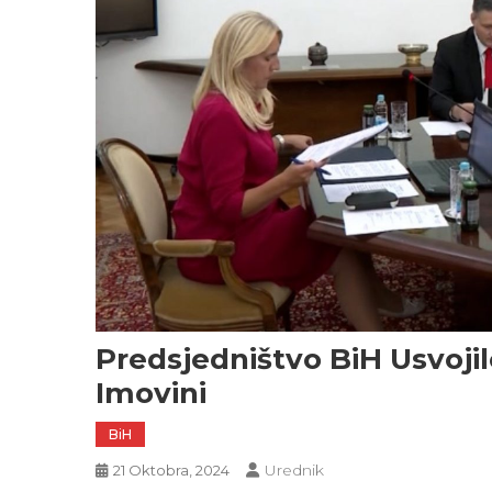
Predsjedništvo BiH Usvoji
Imovini
BiH
Urednik
21 Oktobra, 2024