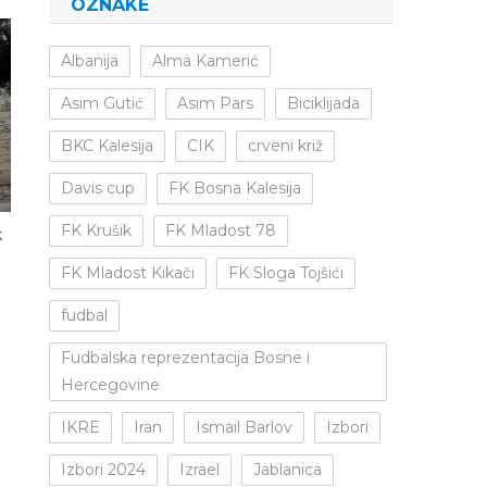
OZNAKE
Albanija
Alma Kamerić
Asim Gutić
Asim Pars
Biciklijada
BKC Kalesija
CIK
crveni križ
Davis cup
FK Bosna Kalesija
FK Krušik
FK Mladost 78
k
FK Mladost Kikači
FK Sloga Tojšići
fudbal
Fudbalska reprezentacija Bosne i
Hercegovine
IKRE
Iran
Ismail Barlov
Izbori
Izbori 2024
Izrael
Jablanica