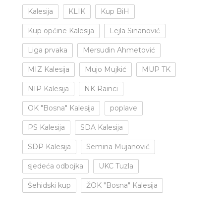
Kalesija
KLIK
Kup BiH
Kup općine Kalesija
Lejla Sinanović
Liga prvaka
Mersudin Ahmetović
MIZ Kalesija
Mujo Mujkić
MUP TK
NIP Kalesija
NK Rainci
OK "Bosna" Kalesija
poplave
PS Kalesija
SDA Kalesija
SDP Kalesija
Semina Mujanović
sjedeća odbojka
UKC Tuzla
Šehidski kup
ŽOK "Bosna" Kalesija