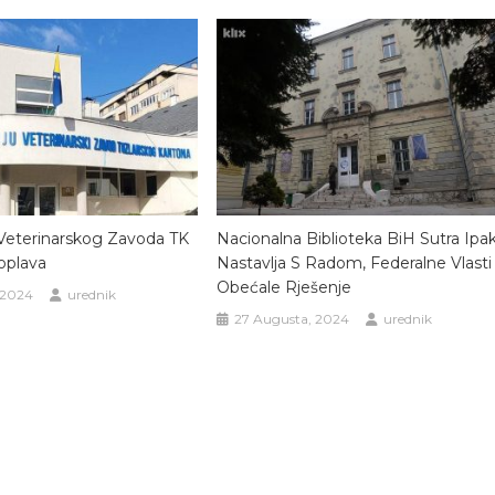
Veterinarskog Zavoda TK
Nacionalna Biblioteka BiH Sutra Ipa
oplava
Nastavlja S Radom, Federalne Vlasti
Obećale Rješenje
 2024
urednik
27 Augusta, 2024
urednik