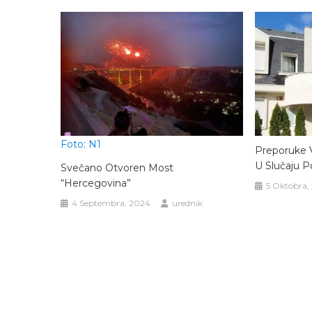
Foto: N1
Preporuke 
U Slučaju P
Svečano Otvoren Most
“Hercegovina”
5 Oktobra,
4 Septembra, 2024
urednik