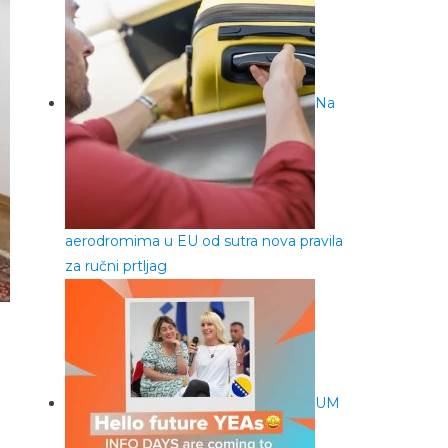
Na
aerodromima u EU od sutra nova pravila
za ručni prtljag
UM