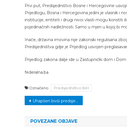
Prvi put, Predsjedništvo Bosne i Hercegovine usvoji
Prijedlogu, Bosna i Hercegovina jedini je vlasnik i 
institucije, entiteti i drugi nivoi vlasti mogu koristit
pojedinačnih nadležnosti. Samo u mjeri u kojoj bi m
Inače, državna imovina nije zakonski regulisana zbo
Predsjedništva gdje je Prijedlog usvojen preglasava
Prijedlog zakona dalje ide u Zastupnički dom i Dom
federalna.ba
Označeno
Predsjedništvo BiH
Navigacija
Uhapšen bivši predsjednik Albanije Ilir Meta
članaka
POVEZANE OBJAVE