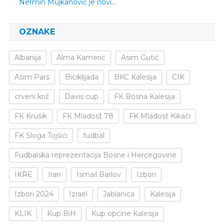
Nermin Mujkanović je novi…
OZNAKE
Albanija
Alma Kamerić
Asim Gutić
Asim Pars
Biciklijada
BKC Kalesija
CIK
crveni križ
Davis cup
FK Bosna Kalesija
FK Krušik
FK Mladost 78
FK Mladost Kikači
FK Sloga Tojšići
fudbal
Fudbalska reprezentacija Bosne i Hercegovine
IKRE
Iran
Ismail Barlov
Izbori
Izbori 2024
Izrael
Jablanica
Kalesija
KLIK
Kup BiH
Kup općine Kalesija