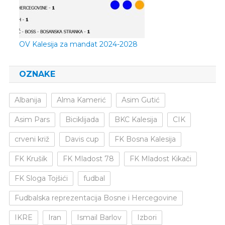
OV Kalesija za mandat 2024-2028
OZNAKE
Albanija
Alma Kamerić
Asim Gutić
Asim Pars
Biciklijada
BKC Kalesija
CIK
crveni križ
Davis cup
FK Bosna Kalesija
FK Krušik
FK Mladost 78
FK Mladost Kikači
FK Sloga Tojšići
fudbal
Fudbalska reprezentacija Bosne i Hercegovine
IKRE
Iran
Ismail Barlov
Izbori