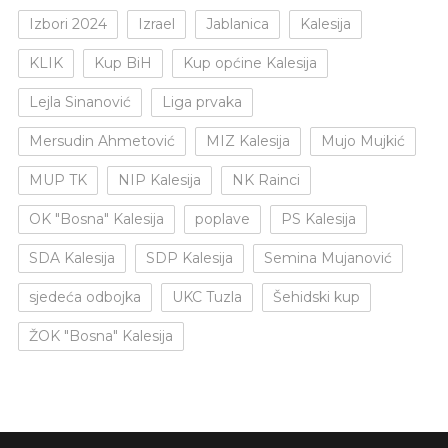
Izbori 2024
Izrael
Jablanica
Kalesija
KLIK
Kup BiH
Kup općine Kalesija
Lejla Sinanović
Liga prvaka
Mersudin Ahmetović
MIZ Kalesija
Mujo Mujkić
MUP TK
NIP Kalesija
NK Rainci
OK "Bosna" Kalesija
poplave
PS Kalesija
SDA Kalesija
SDP Kalesija
Semina Mujanović
sjedeća odbojka
UKC Tuzla
Šehidski kup
ŽOK "Bosna" Kalesija