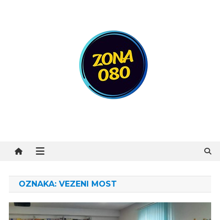
Preskočite
na
sadržaj
Zona 080
OZNAKA:
VEZENI MOST