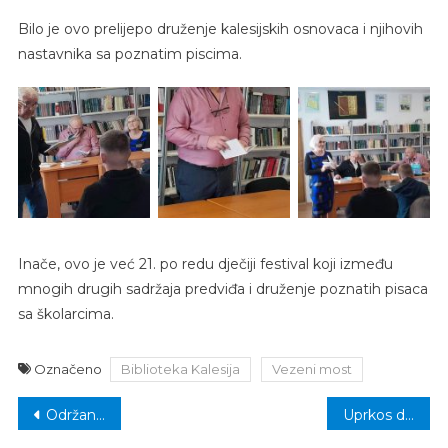
Bilo je ovo prelijepo druženje kalesijskih osnovaca i njihovih
nastavnika sa poznatim piscima.
Inače, ovo je već 21. po redu dječiji festival koji između
mnogih drugih sadržaja predviđa i druženje poznatih pisaca
sa školarcima.
Označeno
Biblioteka Kalesija
Vezeni most
Navigacija
Održan 16. Sajam ekološki zdrave hrane, tradicionalnih proizvoda i turizma
Uprkos dobroj igri odbojkaši Bosne poraženi u Modriči