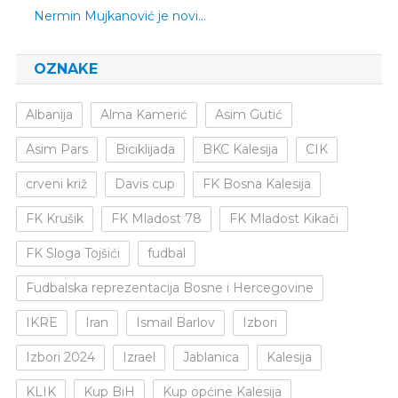
Nermin Mujkanović je novi…
OZNAKE
Albanija
Alma Kamerić
Asim Gutić
Asim Pars
Biciklijada
BKC Kalesija
CIK
crveni križ
Davis cup
FK Bosna Kalesija
FK Krušik
FK Mladost 78
FK Mladost Kikači
FK Sloga Tojšići
fudbal
Fudbalska reprezentacija Bosne i Hercegovine
IKRE
Iran
Ismail Barlov
Izbori
Izbori 2024
Izrael
Jablanica
Kalesija
KLIK
Kup BiH
Kup općine Kalesija