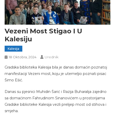
Vezeni Most Stigao I U
Kalesiju
Kalesija
Urednik
18 Oktobra, 2024
Gradska biblioteka Kalesija bila je danas domaćin poznatoj
manifestaciji Vezeni most, koju je utemeljio poznati pisac
Šimo Ešić.
Danas su pjesnici Muhidin Šarić i Razija Buharalija zajedno
sa domaćinom Fahrudinom Sinanovićem u prostorijama
Gradske biblioteke Kalesija vezli prelijep most od stihova i
smjeha.