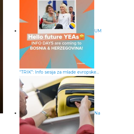
UM
“TRIK”: Info sesija za mlade evropske…
Na