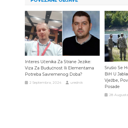
POVEZANE OBJAVE
Interes Učenika Za Strane Jezike:
Srušio Se H
Viza Za Budućnost Ili Elementarna
BiH U Jabl
Potreba Savremenog Doba?
Vježbe, Pov
2 Septembra, 2024
urednik
Posade
28 Augusta