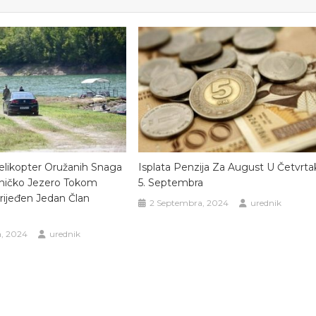
elikopter Oružanih Snaga
Isplata Penzija Za August U Četvrta
aničko Jezero Tokom
5. Septembra
rijeđen Jedan Član
2 Septembra, 2024
urednik
, 2024
urednik