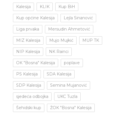
Kalesija
KLIK
Kup BiH
Kup općine Kalesija
Lejla Sinanović
Liga prvaka
Mersudin Ahmetović
MIZ Kalesija
Mujo Mujkić
MUP TK
NIP Kalesija
NK Rainci
OK "Bosna" Kalesija
poplave
PS Kalesija
SDA Kalesija
SDP Kalesija
Semina Mujanović
sjedeća odbojka
UKC Tuzla
Šehidski kup
ŽOK "Bosna" Kalesija