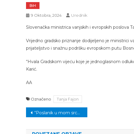
BiH
Urednik
9 Oktobra, 2024
Slovenačka ministrica vanjskih i evropskih poslova Ta
Vrijedno gradsko priznanje dodijeljeno je ministrici 
prijateljstvo i snažnu podršku evropskom putu Bosne 
“Hvala Gradskom vijeću koje je jednoglasnom odlukom
Karić.
AA
Označeno
Tanja Fajon
Navigacija
“Poslanik u mom srcu”: U subotu mevludska svečanost za ženski džemat
članaka