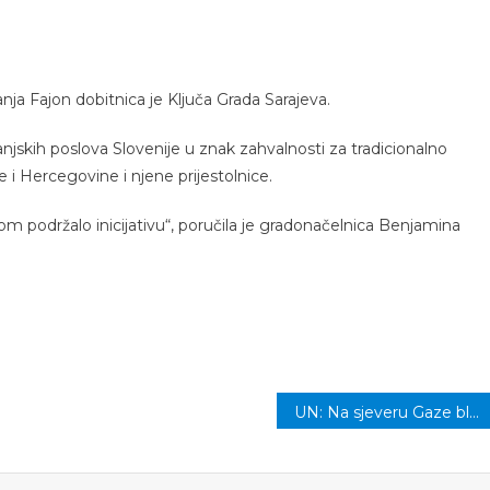
nja Fajon dobitnica je Ključa Grada Sarajeva.
vanjskih poslova Slovenije u znak zahvalnosti za tradicionalno
i Hercegovine i njene prijestolnice.
 podržalo inicijativu“, poručila je gradonačelnica Benjamina
UN: Na sjeveru Gaze blokirano 400.000 Palestinaca