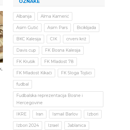
OZNAKE
Albanija
Alma Kamerić
Asim Gutić
Asim Pars
Biciklijada
BKC Kalesija
CIK
crveni križ
Davis cup
FK Bosna Kalesija
FK Krušik
FK Mladost 78
k,
FK Mladost Kikači
FK Sloga Tojšići
fudbal
Fudbalska reprezentacija Bosne i
Hercegovine
IKRE
Iran
Ismail Barlov
Izbori
Izbori 2024
Izrael
Jablanica