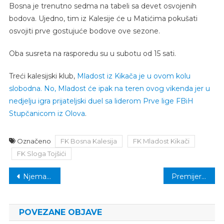
Bosna je trenutno sedma na tabeli sa devet osvojenih
bodova. Ujedno, tim iz Kalesije će u Matićima pokušati
osvojiti prve gostujuće bodove ove sezone.
Oba susreta na rasporedu su u subotu od 15 sati.
Treći kalesijski klub,
Mladost iz Kikača je u ovom kolu
slobodna. No, Mladost će ipak na teren ovog vikenda jer u
nedjelju igra prijateljski duel sa liderom Prve lige FBiH
Stupčanicom iz Olova
.
Označeno
FK Bosna Kalesija
FK Mladost Kikači
FK Sloga Tojšići
Navigacija
Njemački list izabrao najboljih 11 Zmajeva koji su igrali Bundesligu, sastavljen moćan tim
Premijer liga se vraća u Kalesiju: Odbojkaši Bosne otvaraju sezonu domaćom utakmicom protiv Gradiške
članaka
POVEZANE OBJAVE