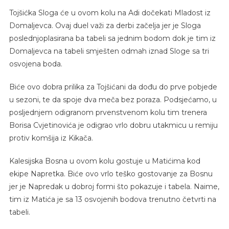
Tojšićka Sloga će u ovom kolu na Adi dočekati Mladost iz
Domaljevca. Ovaj duel važi za derbi začelja jer je Sloga
poslednjoplasirana ba tabeli sa jednim bodom dok je tim iz
Domaljevca na tabeli smješten odmah iznad Sloge sa tri
osvojena boda.
Biće ovo dobra prilika za Tojšićani da dođu do prve pobjede
u sezoni, te da spoje dva meča bez poraza. Podsjećamo, u
posljednjem odigranom prvenstvenom kolu tim trenera
Borisa Cvjetinovića je odigrao vrlo dobru utakmicu u remiju
protiv komšija iz Kikača.
Kalesijska Bosna u ovom kolu gostuje u Matićima kod
ekipe Napretka. Biće ovo vrlo teško gostovanje za Bosnu
jer je Napredak u dobroj formi što pokazuje i tabela. Naime,
tim iz Matića je sa 13 osvojenih bodova trenutno četvrti na
tabeli.