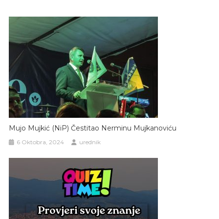
Mujo Mujkić (NiP) Čestitao Nerminu Mujkanoviću
6 Oktobra, 2024
urednik