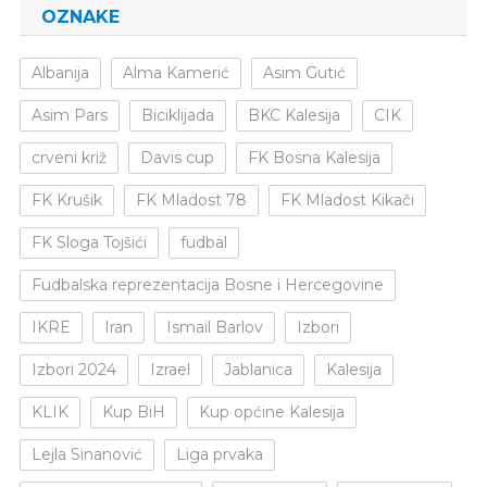
OZNAKE
Albanija
Alma Kamerić
Asim Gutić
Asim Pars
Biciklijada
BKC Kalesija
CIK
crveni križ
Davis cup
FK Bosna Kalesija
FK Krušik
FK Mladost 78
FK Mladost Kikači
FK Sloga Tojšići
fudbal
Fudbalska reprezentacija Bosne i Hercegovine
IKRE
Iran
Ismail Barlov
Izbori
Izbori 2024
Izrael
Jablanica
Kalesija
KLIK
Kup BiH
Kup općine Kalesija
Lejla Sinanović
Liga prvaka