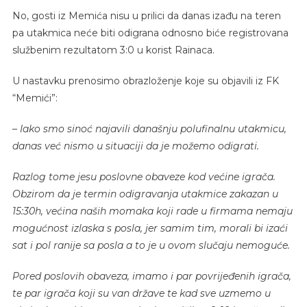
No, gosti iz Memića nisu u prilici da danas izađu na teren
pa utakmica neće biti odigrana odnosno biće registrovana
službenim rezultatom 3:0 u korist Rainaca.
U nastavku prenosimo obrazloženje koje su objavili iz FK
“Memići”:
–
Iako smo sinoć najavili današnju polufinalnu utakmicu,
danas već nismo u situaciji da je možemo odigrati.
Razlog tome jesu poslovne obaveze kod većine igrača.
Obzirom da je termin odigravanja utakmice zakazan u
15:30h, većina naših momaka koji rade u firmama nemaju
mogućnost izlaska s posla, jer samim tim, morali bi izaći
sat i pol ranije sa posla a to je u ovom slučaju nemoguće.
Pored poslovih obaveza, imamo i par povrijeđenih igrača,
te par igrača koji su van države te kad sve uzmemo u