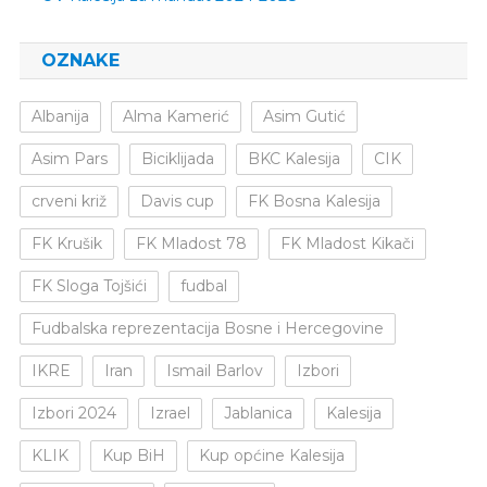
OZNAKE
Albanija
Alma Kamerić
Asim Gutić
Asim Pars
Biciklijada
BKC Kalesija
CIK
crveni križ
Davis cup
FK Bosna Kalesija
FK Krušik
FK Mladost 78
FK Mladost Kikači
FK Sloga Tojšići
fudbal
Fudbalska reprezentacija Bosne i Hercegovine
IKRE
Iran
Ismail Barlov
Izbori
Izbori 2024
Izrael
Jablanica
Kalesija
KLIK
Kup BiH
Kup općine Kalesija