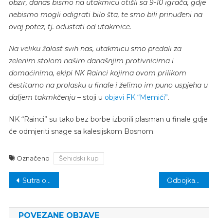
obzir, danas bismo na utakmicu otišli sa 9-10 igrača, gdje
nebismo mogli odigrati bilo šta, te smo bili prinuđeni na
ovaj potez, tj. odustati od utakmice.
Na veliku žalost svih nas, utakmicu smo predali za
zelenim stolom našim današnjim protivnicima i
domaćinima, ekipi NK Rainci kojima ovom prilikom
čestitamo na prolasku u finale i želimo im puno uspjeha u
daljem takmkčenju
– stoji u
objavi FK “Memići”
.
NK “Rainci” su tako bez borbe izborili plasman u finale gdje
će odmjeriti snage sa kalesijskom Bosnom.
Označeno
Šehidski kup
Navigacija
Sutra od 06:00 sati zabranjeno saobraćanje vozila u centru Kalesije
Odbojkašice gostuju u Živinicama, odbojkaši u Modriči
članaka
POVEZANE OBJAVE