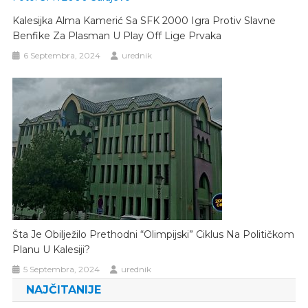
Kalesijka Alma Kamerić Sa SFK 2000 Igra Protiv Slavne
Benfike Za Plasman U Play Off Lige Prvaka
6 Septembra, 2024
urednik
Šta Je Obilježilo Prethodni “olimpijski” Ciklus Na Političkom
Planu U Kalesiji?
5 Septembra, 2024
urednik
NAJČITANIJE