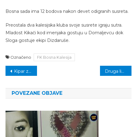
Bosna sada ima 12 bodova nakon devet odigranih susreta.
Preostala dva kalesijska kluba svoje susrete igraju sutra.
Mladost Kikači kod imenjaka gostuju u Domaljevcu dok
Sloga gostuje ekipi Dizdaruše.
Označeno
FK Bosna Kalesija
Navigacija
Kipar zabranio mobilne telefone u srednjim školama
Druga liga TK: Porazi kalesijskih klubova
članaka
POVEZANE OBJAVE