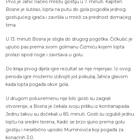
Prvo je Jahić načeo mrežu gostiju u 7. minuti. Kapiten
Bosne je šutirao, lopta na putu do gola pogodila jednog
gostujućeg igrača i završila u mreži za prednost domaćeg
tima.
U 13. minuti Bosna je stigla do drugog pogotka. Čičkušić je
uputio pas prema svom golmanu Čizmiću kojem lopta
prolazi ispod noge i završava u golu.
Do kraja prvog dijela igre rezultat se nije mijenjao. Iz ovog
perioda igre možemo izdvojiti još pokušaj Jahića glavom
kada lopta pogađa okvir gola.
U drugom poluvremenu nije bilo gosti su zaigrali
otvorenije, a Bosna je čekala svoju priliku iz kontranapada.
Jednu takvu su dočekali u 85. minuti. Gosti su izgubili jednu
loptu na sredini terena, Kadić se brzo sjurio prema golu
gostiju i nesebično uposlio Muminovića koji pogađa za
konačnih 3:0.