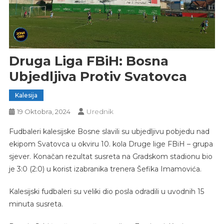
Druga Liga FBiH: Bosna
Ubjedljiva Protiv Svatovca
Kalesija
Urednik
19 Oktobra, 2024
Fudbaleri kalesijske Bosne slavili su ubjedljivu pobjedu nad
ekipom Svatovca u okviru 10. kola Druge lige FBiH – grupa
sjever. Konačan rezultat susreta na Gradskom stadionu bio
je 3:0 (2:0) u korist izabranika trenera Šefika Imamovića.
Kalesijski fudbaleri su veliki dio posla odradili u uvodnih 15
minuta susreta.