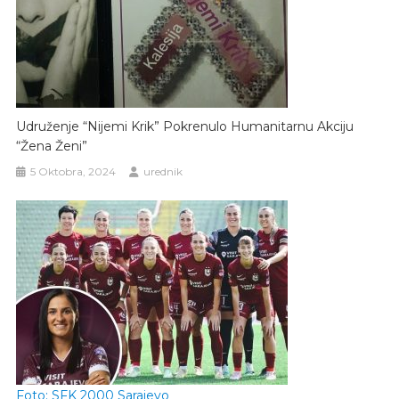
Udruženje “Nijemi Krik” Pokrenulo Humanitarnu Akciju
“Žena Ženi”
5 Oktobra, 2024
urednik
Foto: SFK 2000 Sarajevo