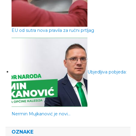
EU od sutra nova pravila za ručni prtljag
Ubjedljiva pobjeda:
Nermin Mujkanović je novi…
OZNAKE