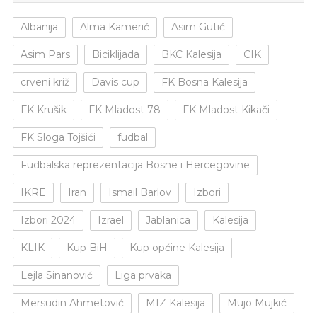
Albanija
Alma Kamerić
Asim Gutić
Asim Pars
Biciklijada
BKC Kalesija
CIK
crveni križ
Davis cup
FK Bosna Kalesija
FK Krušik
FK Mladost 78
FK Mladost Kikači
FK Sloga Tojšići
fudbal
Fudbalska reprezentacija Bosne i Hercegovine
IKRE
Iran
Ismail Barlov
Izbori
Izbori 2024
Izrael
Jablanica
Kalesija
KLIK
Kup BiH
Kup općine Kalesija
Lejla Sinanović
Liga prvaka
Mersudin Ahmetović
MIZ Kalesija
Mujo Mujkić