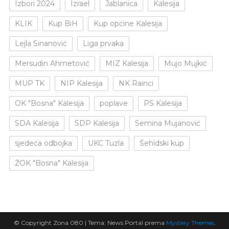
Izbori 2024
Izrael
Jablanica
Kalesija
KLIK
Kup BiH
Kup općine Kalesija
Lejla Sinanović
Liga prvaka
Mersudin Ahmetović
MIZ Kalesija
Mujo Mujkić
MUP TK
NIP Kalesija
NK Rainci
OK "Bosna" Kalesija
poplave
PS Kalesija
SDA Kalesija
SDP Kalesija
Semina Mujanović
sjedeća odbojka
UKC Tuzla
Šehidski kup
ŽOK "Bosna" Kalesija
© Copyright Zona 080
|
Tema: News Portal prema
Mystery Themes
.