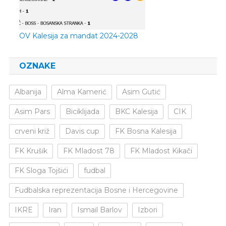
OV Kalesija za mandat 2024-2028
OZNAKE
Albanija
Alma Kamerić
Asim Gutić
Asim Pars
Biciklijada
BKC Kalesija
CIK
crveni križ
Davis cup
FK Bosna Kalesija
FK Krušik
FK Mladost 78
FK Mladost Kikači
FK Sloga Tojšići
fudbal
Fudbalska reprezentacija Bosne i Hercegovine
IKRE
Iran
Ismail Barlov
Izbori