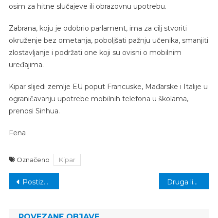
osim za hitne slučajeve ili obrazovnu upotrebu.
Zabrana, koju je odobrio parlament, ima za cilj stvoriti
okruženje bez ometanja, poboljšati pažnju učenika, smanjiti
zlostavljanje i podržati one koji su ovisni o mobilnim
uređajima.
Kipar slijedi zemlje EU poput Francuske, Mađarske i Italije u
ograničavanju upotrebe mobilnih telefona u školama,
prenosi Sinhua.
Fena
Označeno
Kipar
Navigacija
Postizborna križaljka: Ko su “novi kolačići” u Vijeću? Koga nećemo gledati u naredne četiri godine, a ko je tu ponovo?
Druga liga FBiH: Bosna ubjedljiva protiv Svatovca
članaka
POVEZANE OBJAVE