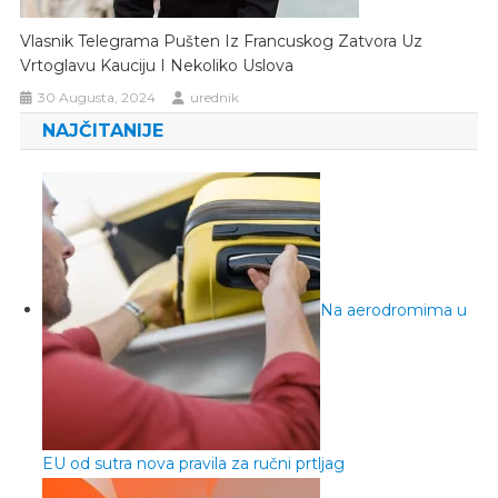
Vlasnik Telegrama Pušten Iz Francuskog Zatvora Uz
Vrtoglavu Kauciju I Nekoliko Uslova
30 Augusta, 2024
urednik
NAJČITANIJE
Na aerodromima u
EU od sutra nova pravila za ručni prtljag