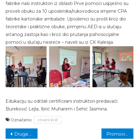
fabrike naši instruktori iz oblasti Prve pomoći uspješno su
proveli obuku za 10 uposlenika/rukovodioca smjene CPA
fabrike kartonske ambalaže. Uposlenici su prošli kroz dio
teoretske i praktične obuke, primjenu AED-a u slučaju
srčanog zastoja kao i kroz dio pružanja psihosocijalne
pomoći u slučaju nesreće – naveli su iz CK Kalesija.
Edukaciju su održali certificirani instruktori-predavači:
Bureković Lejla, Ibrić Muharem i Šehić Jasmina.
Označeno
crveni križ
Navigacija
Druga liga FBiH: Sloga i Mladost domaćini, Bosna na gostovanju
Promovisana knjiga Rasima Hadžića “Pod lupom odškrinutih svjetova”