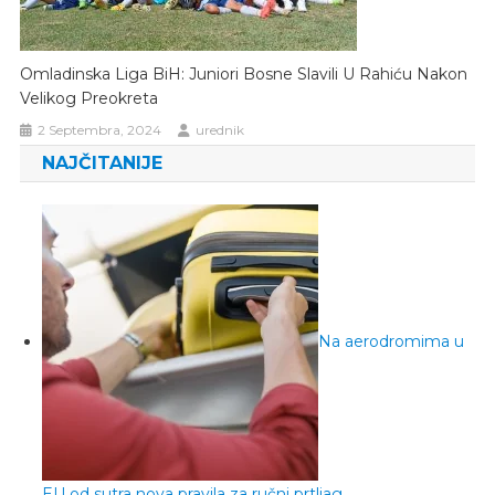
Omladinska Liga BiH: Juniori Bosne Slavili U Rahiću Nakon
Velikog Preokreta
2 Septembra, 2024
urednik
NAJČITANIJE
Na aerodromima u
EU od sutra nova pravila za ručni prtljag