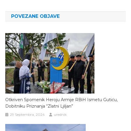
članaka
POVEZANE OBJAVE
Otkriven Spomenik Heroju Armije RBiH Ismetu Gutiću,
Dobitniku Priznanja “Zlatni Ljiljan”
29 Septembra, 2024
urednik