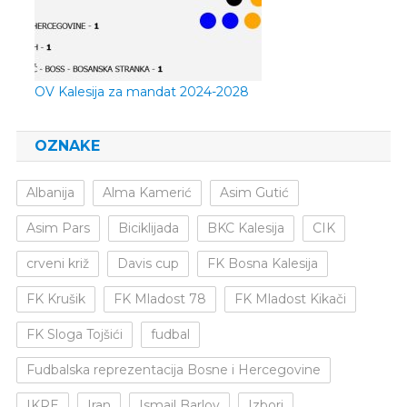
OV Kalesija za mandat 2024-2028
OZNAKE
Albanija
Alma Kamerić
Asim Gutić
Asim Pars
Biciklijada
BKC Kalesija
CIK
crveni križ
Davis cup
FK Bosna Kalesija
FK Krušik
FK Mladost 78
FK Mladost Kikači
FK Sloga Tojšići
fudbal
Fudbalska reprezentacija Bosne i Hercegovine
IKRE
Iran
Ismail Barlov
Izbori