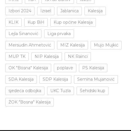
Izbori 2024
Izrael
Jablanica
Kalesija
KLIK
Kup BiH
Kup općine Kalesija
Lejla Sinanović
Liga prvaka
Mersudin Ahmetović
MIZ Kalesija
Mujo Mujkić
MUP TK
NIP Kalesija
NK Rainci
OK "Bosna" Kalesija
poplave
PS Kalesija
SDA Kalesija
SDP Kalesija
Semina Mujanović
sjedeća odbojka
UKC Tuzla
Šehidski kup
ŽOK "Bosna" Kalesija