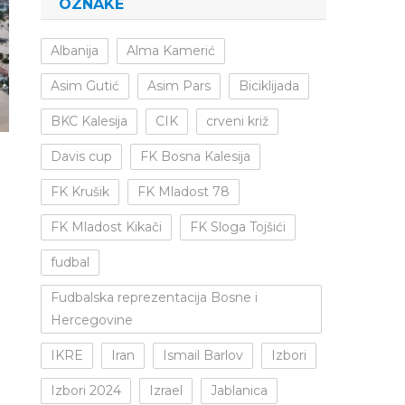
OZNAKE
Albanija
Alma Kamerić
Asim Gutić
Asim Pars
Biciklijada
BKC Kalesija
CIK
crveni križ
Davis cup
FK Bosna Kalesija
FK Krušik
FK Mladost 78
FK Mladost Kikači
FK Sloga Tojšići
fudbal
Fudbalska reprezentacija Bosne i
Hercegovine
IKRE
Iran
Ismail Barlov
Izbori
Izbori 2024
Izrael
Jablanica