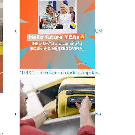
UM
“TRIK”: Info sesija za mlade evropske…
Na
ge