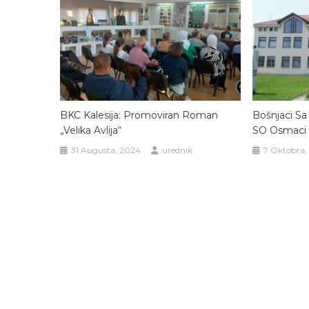
BKC Kalesija: Promoviran Roman
Bošnjaci S
„Velika Avlija“
SO Osmaci
31 Augusta, 2024
urednik
7 Oktobra,