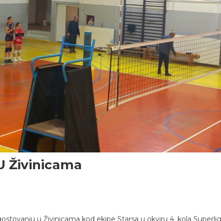
U Živinicama
ostovanju u Živinicama kod ekipe Starsa u okviru 4. kola Superli