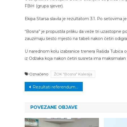
FBiH (grupa sjever).
Ekipa Starsa slavila je rezultatom 3:1. Po setovima je b
“Bosna” je propustila priliku da veže tri uzastopne po
zauzimaju šesto mjesto na tabeli nakon četiri odigra
U narednom kolu izabranice trenera Rašida Tubića oč
iz Odžaka koja nakon četiri susreta ima maksimalan 
Označeno
ŽOK "Bosna" Kalesija
Navigacija
Rezultati referenduma u Moldaviji iznenađujući, građani glasali protiv članstva u EU
članaka
POVEZANE OBJAVE