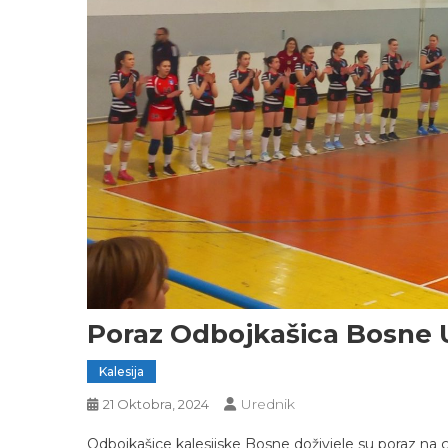
Poraz Odbojkašica Bosne 
Kalesija
Urednik
21 Oktobra, 2024
Odbojkašice kalesijske Bosne doživjele su poraz na g