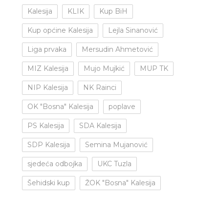
Kalesija
KLIK
Kup BiH
Kup općine Kalesija
Lejla Sinanović
Liga prvaka
Mersudin Ahmetović
MIZ Kalesija
Mujo Mujkić
MUP TK
NIP Kalesija
NK Rainci
OK "Bosna" Kalesija
poplave
PS Kalesija
SDA Kalesija
SDP Kalesija
Semina Mujanović
sjedeća odbojka
UKC Tuzla
Šehidski kup
ŽOK "Bosna" Kalesija