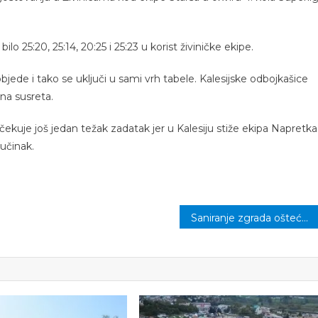
ilo 25:20, 25:14, 20:25 i 25:23 u korist živiničke ekipe.
bjede i tako se uključi u sami vrh tabele. Kalesijske odbojkašice
na susreta.
ekuje još jedan težak zadatak jer u Kalesiju stiže ekipa Napretka
učinak.
Saniranje zgrada oštećenih tokom agresije: „Penzionerka“ uskoro dobija fasadu