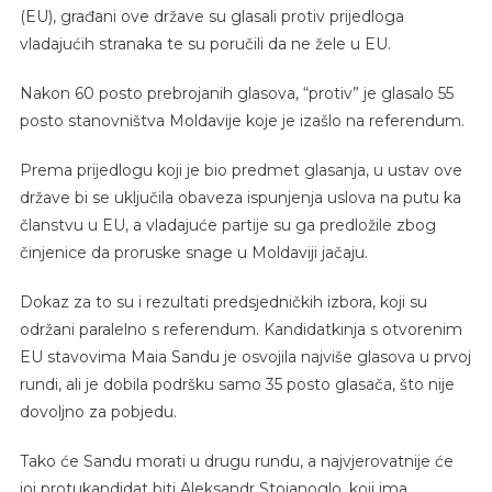
(EU), građani ove države su glasali protiv prijedloga
vladajućih stranaka te su poručili da ne žele u EU.
Nakon 60 posto prebrojanih glasova, “protiv” je glasalo 55
posto stanovništva Moldavije koje je izašlo na referendum.
Prema prijedlogu koji je bio predmet glasanja, u ustav ove
države bi se uključila obaveza ispunjenja uslova na putu ka
članstvu u EU, a vladajuće partije su ga predložile zbog
činjenice da proruske snage u Moldaviji jačaju.
Dokaz za to su i rezultati predsjedničkih izbora, koji su
održani paralelno s referendum. Kandidatkinja s otvorenim
EU stavovima Maia Sandu je osvojila najviše glasova u prvoj
rundi, ali je dobila podršku samo 35 posto glasača, što nije
dovoljno za pobjedu.
Tako će Sandu morati u drugu rundu, a najvjerovatnije će
joj protukandidat biti Aleksandr Stoianoglo, koji ima