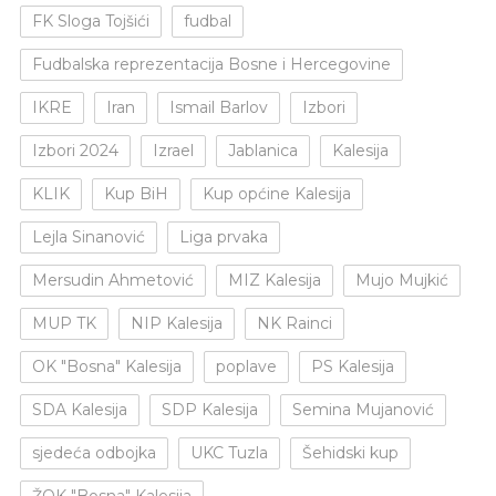
FK Sloga Tojšići
fudbal
Fudbalska reprezentacija Bosne i Hercegovine
IKRE
Iran
Ismail Barlov
Izbori
Izbori 2024
Izrael
Jablanica
Kalesija
KLIK
Kup BiH
Kup općine Kalesija
Lejla Sinanović
Liga prvaka
Mersudin Ahmetović
MIZ Kalesija
Mujo Mujkić
MUP TK
NIP Kalesija
NK Rainci
OK "Bosna" Kalesija
poplave
PS Kalesija
SDA Kalesija
SDP Kalesija
Semina Mujanović
sjedeća odbojka
UKC Tuzla
Šehidski kup
ŽOK "Bosna" Kalesija