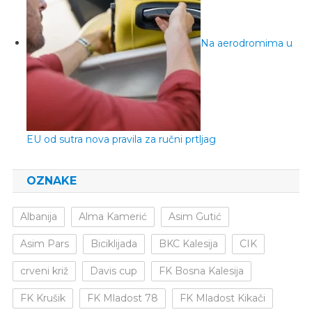
Na aerodromima u
EU od sutra nova pravila za ručni prtljag
OZNAKE
Albanija
Alma Kamerić
Asim Gutić
Asim Pars
Biciklijada
BKC Kalesija
CIK
crveni križ
Davis cup
FK Bosna Kalesija
FK Krušik
FK Mladost 78
FK Mladost Kikači