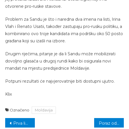
otvorene pro-ruske stavove.
Problem za Sandu je što i naredna dva imena na listi, Irina
Vlah i Renato Usatii, također zastupaju pro-rusku politiku, a
kombinirano ovo troje kandidata ima podršku oko 50 posto
građana koji su izašli na izbore.
Drugim riječima, pitanje je da li Sandu može mobilizirati
dovoljno glasača u drugoj rundi kako bi osigurala novi
mandat na mjestu predsjednice Moldavije.
Potpuni rezultati će najvjerovatnije biti dostupni ujutro.
Klix
Označeno
Moldavija
Navigacija
Prva liga TK: Rainci ubjedljivom pobjedom pobjegli konkurentima na +4
Poraz odbojkašica Bosne u Živinicama