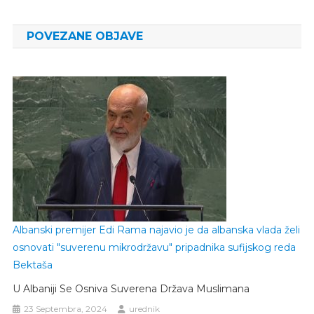
članaka
POVEZANE OBJAVE
Albanski premijer Edi Rama najavio je da albanska vlada želi
osnovati "suverenu mikrodržavu" pripadnika sufijskog reda
Bektaša
U Albaniji Se Osniva Suverena Država Muslimana
23 Septembra, 2024
urednik