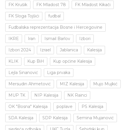
FK Krušik
FK Mladost 78
FK Mladost Kikači
FK Sloga Tojšići
fudbal
Fudbalska reprezentacija Bosne i Hercegovine
IKRE
Iran
Ismail Barlov
Izbori
Izbori 2024
Izrael
Jablanica
Kalesija
KLIK
Kup BiH
Kup općine Kalesija
Lejla Sinanović
Liga prvaka
Mersudin Ahmetović
MIZ Kalesija
Mujo Mujkić
MUP TK
NIP Kalesija
NK Rainci
OK "Bosna" Kalesija
poplave
PS Kalesija
SDA Kalesija
SDP Kalesija
Semina Mujanović
sjedeća odbojka
UKC Tuzla
Šehidski kup