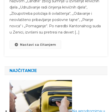
nazivom „Landfill“ zbog sumnje u izvršenje krivičnih
djela „Udruživanje radi činjenja krivičnih djela“,
„Zloupotreba položaja ili ovlaštenja“, „Odavanje i
neovlašteno pribavljanje poslovne tajne“, „Pranje
novca“ i „Pomaganje“. Po naredbi Kantonalnog suda
u Zenici, izvršeni su pretresi na devet […]
Nastavi sa čitanjem
NAJČITANIJE
Na aerodromima u