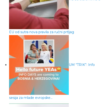
EU od sutra nova pravila za ručni prtljag
UM “TRIK”: Info
sesija za mlade evropske…