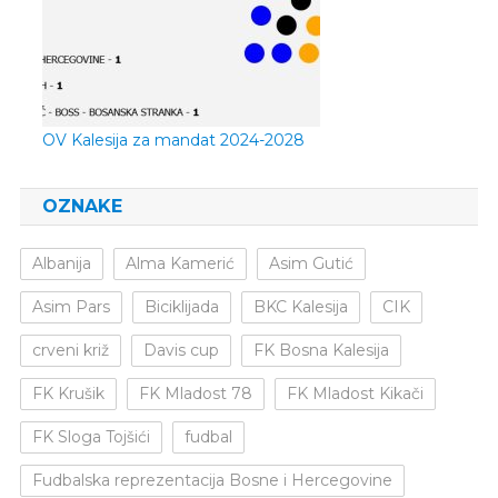
OV Kalesija za mandat 2024-2028
OZNAKE
Albanija
Alma Kamerić
Asim Gutić
Asim Pars
Biciklijada
BKC Kalesija
CIK
crveni križ
Davis cup
FK Bosna Kalesija
FK Krušik
FK Mladost 78
FK Mladost Kikači
FK Sloga Tojšići
fudbal
Fudbalska reprezentacija Bosne i Hercegovine