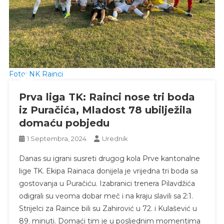
Foto: NK Rainci
Prva liga TK: Rainci nose tri boda
iz Puračića, Mladost 78 ubilježila
domaću pobjedu
1 Septembra, 2024
Urednik
Danas su igrani susreti drugog kola Prve kantonalne
lige TK. Ekipa Rainaca donijela je vrijedna tri boda sa
gostovanja u Puračiću. Izabranici trenera Pilavdžića
odigrali su veoma dobar meč i na kraju slavili sa 2:1.
Strijelci za Raince bili su Zahirović u 72. i Kulašević u
89. minuti. Domaći tim je u posljednim momentima