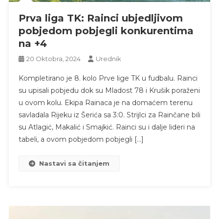
Prva liga TK: Rainci ubjedljivom
pobjedom pobjegli konkurentima
na +4
20 Oktobra, 2024
Urednik
Kompletirano je 8. kolo Prve lige TK u fudbalu. Rainci
su upisali pobjedu dok su Mladost 78 i Krušik poraženi
u ovom kolu. Ekipa Rainaca je na domaćem terenu
savladala Rijeku iz Šerića sa 3:0. Strijlci za Rainčane bili
su Atlagić, Makalić i Smajkić. Rainci su i dalje lideri na
tabeli, a ovom pobjedom pobjegli […]
Nastavi sa čitanjem