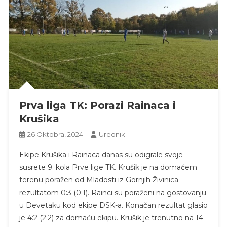
Prva liga TK: Porazi Rainaca i
Krušika
26 Oktobra, 2024
Urednik
Ekipe Krušika i Rainaca danas su odigrale svoje
susrete 9. kola Prve lige TK. Krušik je na domaćem
terenu poražen od Mladosti iz Gornjih Živinica
rezultatom 0:3 (0:1). Rainci su poraženi na gostovanju
u Devetaku kod ekipe DSK-a. Konačan rezultat glasio
je 4:2 (2:2) za domaću ekipu. Krušik je trenutno na 14.