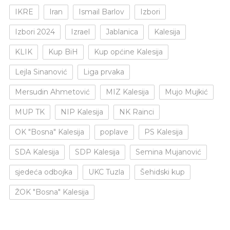
IKRE
Iran
Ismail Barlov
Izbori
Izbori 2024
Izrael
Jablanica
Kalesija
KLIK
Kup BiH
Kup općine Kalesija
Lejla Sinanović
Liga prvaka
Mersudin Ahmetović
MIZ Kalesija
Mujo Mujkić
MUP TK
NIP Kalesija
NK Rainci
OK "Bosna" Kalesija
poplave
PS Kalesija
SDA Kalesija
SDP Kalesija
Semina Mujanović
sjedeća odbojka
UKC Tuzla
Šehidski kup
ŽOK "Bosna" Kalesija