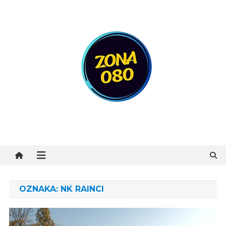
Preskočite
na
sadržaj
Zona 080
OZNAKA:
NK RAINCI