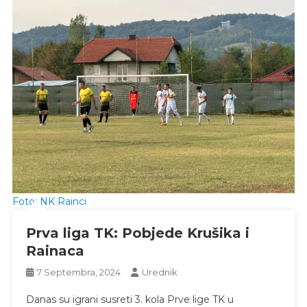
Foto: NK Rainci
Prva liga TK: Pobjede Krušika i
Rainaca
7 Septembra, 2024
Urednik
Danas su igrani susreti 3. kola Prve lige TK u