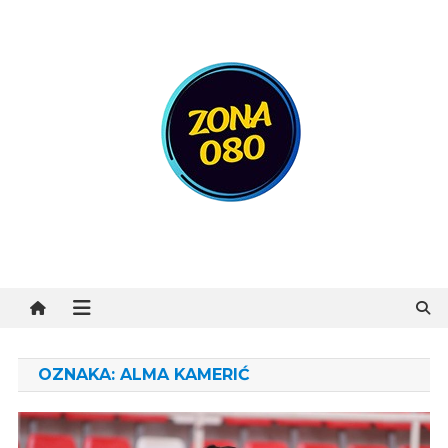
Preskočite
na
sadržaj
Zona 080
OZNAKA:
ALMA KAMERIĆ