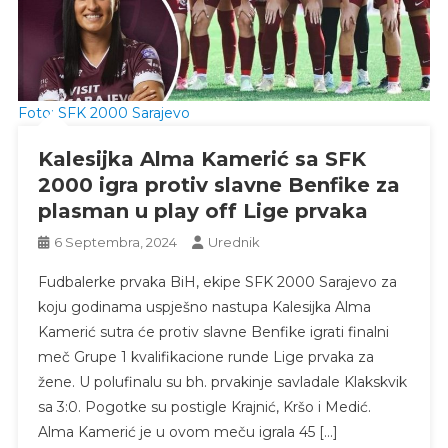
Foto: SFK 2000 Sarajevo
Kalesijka Alma Kamerić sa SFK
2000 igra protiv slavne Benfike za
plasman u play off Lige prvaka
6 Septembra, 2024
Urednik
Fudbalerke prvaka BiH, ekipe SFK 2000 Sarajevo za
koju godinama uspješno nastupa Kalesijka Alma
Kamerić sutra će protiv slavne Benfike igrati finalni
meč Grupe 1 kvalifikacione runde Lige prvaka za
žene. U polufinalu su bh. prvakinje savladale Klakskvik
sa 3:0. Pogotke su postigle Krajnić, Kršo i Medić.
Alma Kamerić je u ovom meču igrala 45 […]