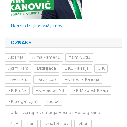
Nermin Mujkanović je novi…
OZNAKE
Albanija
Alma Kamerić
Asim Gutić
Asim Pars
Biciklijada
BKC Kalesija
CIK
crveni križ
Davis cup
FK Bosna Kalesija
FK Krušik
FK Mladost 78
FK Mladost Kikači
FK Sloga Tojšići
fudbal
Fudbalska reprezentacija Bosne i Hercegovine
IKRE
Iran
Ismail Barlov
Izbori