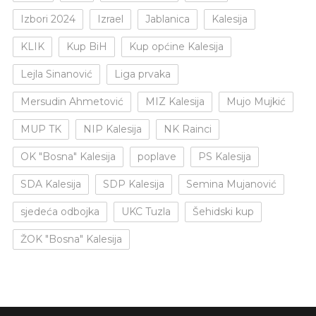
Izbori 2024
Izrael
Jablanica
Kalesija
KLIK
Kup BiH
Kup općine Kalesija
Lejla Sinanović
Liga prvaka
Mersudin Ahmetović
MIZ Kalesija
Mujo Mujkić
MUP TK
NIP Kalesija
NK Rainci
OK "Bosna" Kalesija
poplave
PS Kalesija
SDA Kalesija
SDP Kalesija
Semina Mujanović
sjedeća odbojka
UKC Tuzla
Šehidski kup
ŽOK "Bosna" Kalesija