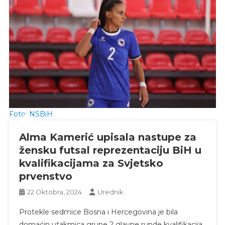
Foto: NSBiH
Alma Kamerić upisala nastupe za
žensku futsal reprezentaciju BiH u
kvalifikacijama za Svjetsko
prvenstvo
22 Oktobra, 2024
Urednik
Protekle sedmice Bosna i Hercegovina je bila
domaćin utakmica grupe 2 glavne runde kvalifikacija