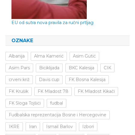
EU od sutra nova pravila za ručni prtljag
OZNAKE
Albanija
Alma Kamerić
Asim Gutić
Asim Pars
Biciklijada
BKC Kalesija
CIK
crveni križ
Davis cup
FK Bosna Kalesija
FK Krušik
FK Mladost 78
FK Mladost Kikači
FK Sloga Tojšići
fudbal
Fudbalska reprezentacija Bosne i Hercegovine
IKRE
Iran
Ismail Barlov
Izbori