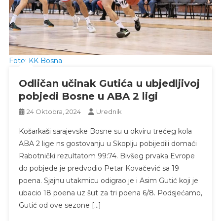
Foto: KK Bosna
Odličan učinak Gutića u ubjedljivoj
pobjedi Bosne u ABA 2 ligi
24 Oktobra, 2024
Urednik
Košarkaši sarajevske Bosne su u okviru trećeg kola
ABA 2 lige ns gostovanju u Skoplju pobijedili domaći
Rabotnički rezultatom 99:74. Bivšeg prvaka Evrope
do pobjede je predvodio Petar Kovačević sa 19
poena. Sjajnu utakmicu odigrao je i Asim Gutić koji je
ubacio 18 poena uz šut za tri poena 6/8. Podsjećamo,
Gutić od ove sezone […]