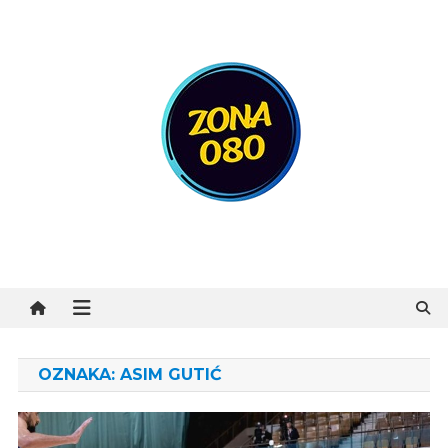
Preskočite
na
sadržaj
Zona 080
OZNAKA:
ASIM GUTIĆ