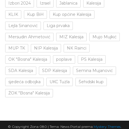
Izbori 2024
Izrael
Jablanica
Kalesija
KLIK
Kup BiH
Kup općine Kalesija
Lejla Sinanović
Liga prvaka
Mersudin Ahmetović
MIZ Kalesija
Mujo Mujkić
MUP TK
NIP Kalesija
NK Rainci
OK "Bosna" Kalesija
poplave
PS Kalesija
SDA Kalesija
SDP Kalesija
Semina Mujanović
sjedeća odbojka
UKC Tuzla
Šehidski kup
ŽOK "Bosna" Kalesija
© Copyright Zona 080
|
Tema: News Portal prema
Mystery Themes
.