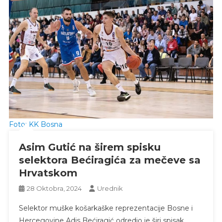
Foto: KK Bosna
Asim Gutić na širem spisku
selektora Bećiragića za mečeve sa
Hrvatskom
28 Oktobra, 2024
Urednik
Selektor muške košarkaške reprezentacije Bosne i
Hercegovine Adis Bećiragić odredio je širi spisak