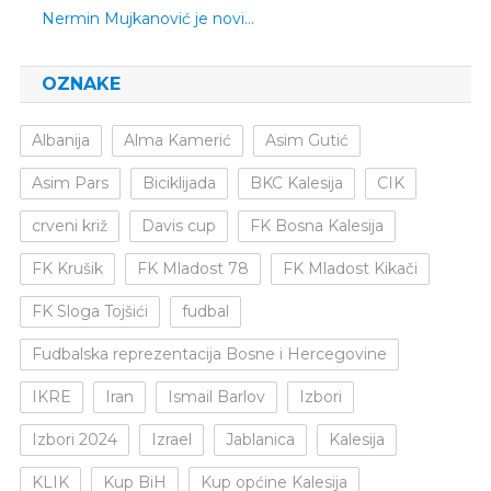
Nermin Mujkanović je novi…
OZNAKE
Albanija
Alma Kamerić
Asim Gutić
Asim Pars
Biciklijada
BKC Kalesija
CIK
crveni križ
Davis cup
FK Bosna Kalesija
FK Krušik
FK Mladost 78
FK Mladost Kikači
FK Sloga Tojšići
fudbal
Fudbalska reprezentacija Bosne i Hercegovine
IKRE
Iran
Ismail Barlov
Izbori
Izbori 2024
Izrael
Jablanica
Kalesija
KLIK
Kup BiH
Kup općine Kalesija