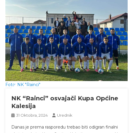
Foto: NK "Rainci"
NK “Rainci” osvajači Kupa Općine
Kalesija
31 Oktobra, 2024
Urednik
Danas je prema rasporedu trebao biti odigran finalni