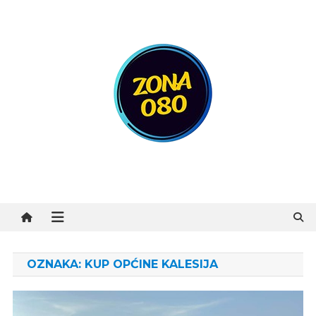
Preskočite
na
sadržaj
Zona 080
OZNAKA:
KUP OPĆINE KALESIJA