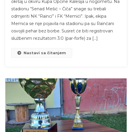
okršaj u okviru Kupa Općine Kalesija u nogometu. Na
stadionu “Senad Mešić – Čiča” snage su trebali
odmjeriti NK “Rainci” i FK “Memići”. Ipak, ekipa
Memića se nije pojavila na stadionu pa su Rainčani
osvojili pehar bez borbe. Susret će biti registrovan
službenim rezultatom 3:0 (par-forfe) za […]
Nastavi sa čitanjem