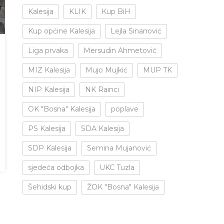
Kalesija
KLIK
Kup BiH
Kup općine Kalesija
Lejla Sinanović
Liga prvaka
Mersudin Ahmetović
MIZ Kalesija
Mujo Mujkić
MUP TK
NIP Kalesija
NK Rainci
OK "Bosna" Kalesija
poplave
PS Kalesija
SDA Kalesija
SDP Kalesija
Semina Mujanović
sjedeća odbojka
UKC Tuzla
Šehidski kup
ŽOK "Bosna" Kalesija