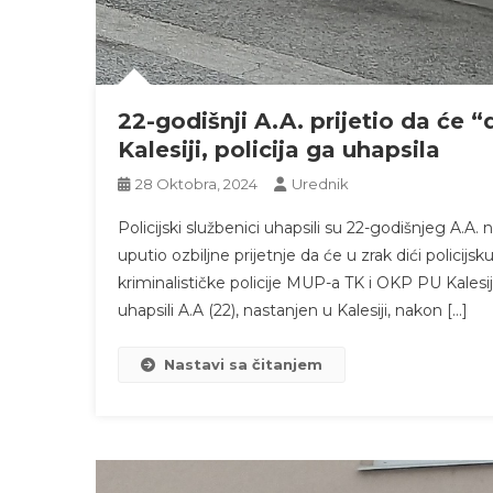
22-godišnji A.A. prijetio da će “d
Kalesiji, policija ga uhapsila
28 Oktobra, 2024
Urednik
Policijski službenici uhapsili su 22-godišnjeg A.A.
uputio ozbiljne prijetnje da će u zrak dići policijsku
kriminalističke policije MUP-a TK i OKP PU Kalesi
uhapsili A.A (22), nastanjen u Kalesiji, nakon […]
Nastavi sa čitanjem