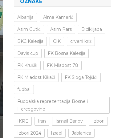
OZNAKE
Albanija
Alma Kamerić
Asim Gutić
Asim Pars
Biciklijada
BKC Kalesija
CIK
crveni križ
Davis cup
FK Bosna Kalesija
FK Krušik
FK Mladost 78
FK Mladost Kikači
FK Sloga Tojšići
fudbal
Fudbalska reprezentacija Bosne i
Hercegovine
IKRE
Iran
Ismail Barlov
Izbori
Izbori 2024
Izrael
Jablanica