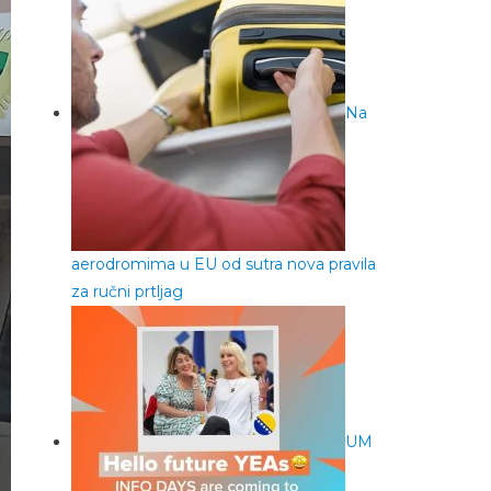
Na
aerodromima u EU od sutra nova pravila
za ručni prtljag
UM