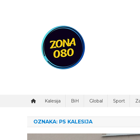
Preskočite
na
sadržaj
Zona 080
Kalesija
BiH
Global
Sport
Za
OZNAKA:
PS KALESIJA