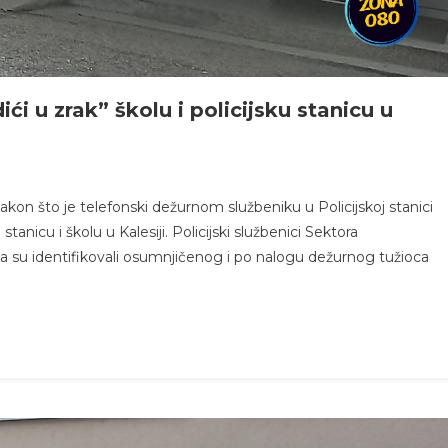
ići u zrak” školu i policijsku stanicu u
 nakon što je telefonski dežurnom službeniku u Policijskoj stanici
 stanicu i školu u Kalesiji. Policijski službenici Sektora
ja su identifikovali osumnjičenog i po nalogu dežurnog tužioca