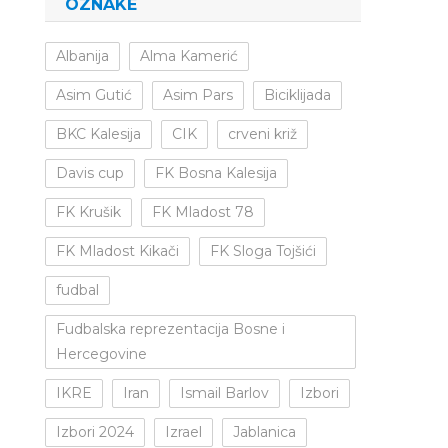
OZNAKE
Albanija
Alma Kamerić
Asim Gutić
Asim Pars
Biciklijada
BKC Kalesija
CIK
crveni križ
Davis cup
FK Bosna Kalesija
FK Krušik
FK Mladost 78
FK Mladost Kikači
FK Sloga Tojšići
fudbal
Fudbalska reprezentacija Bosne i
Hercegovine
IKRE
Iran
Ismail Barlov
Izbori
Izbori 2024
Izrael
Jablanica