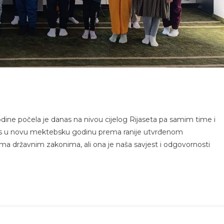
ne počela je danas na nivou cijelog Rijaseta pa samim time i
 upis u novu mektebsku godinu prema ranije utvrđenom
a državnim zakonima, ali ona je naša savjest i odgovornosti