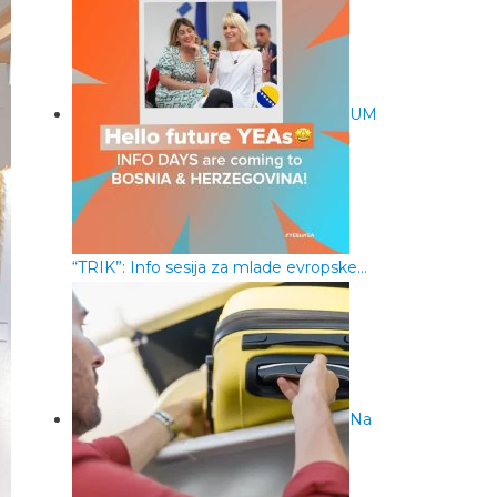
UM
“TRIK”: Info sesija za mlade evropske…
Na