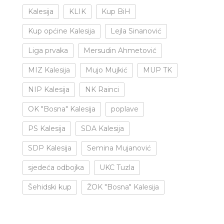
Kalesija
KLIK
Kup BiH
Kup općine Kalesija
Lejla Sinanović
Liga prvaka
Mersudin Ahmetović
MIZ Kalesija
Mujo Mujkić
MUP TK
NIP Kalesija
NK Rainci
OK "Bosna" Kalesija
poplave
PS Kalesija
SDA Kalesija
SDP Kalesija
Semina Mujanović
sjedeća odbojka
UKC Tuzla
Šehidski kup
ŽOK "Bosna" Kalesija