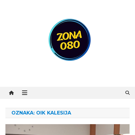
Preskočite
na
sadržaj
Zona 080
OZNAKA:
OIK KALESIJA