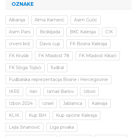
OZNAKE
Albanija
Alma Kamerić
Asim Gutić
Asim Pars
Biciklijada
BKC Kalesija
CIK
crveni križ
Davis cup
FK Bosna Kalesija
FK Krušik
FK Mladost 78
FK Mladost Kikači
FK Sloga Tojšići
fudbal
Fudbalska reprezentacija Bosne i Hercegovine
IKRE
Iran
Ismail Barlov
Izbori
Izbori 2024
Izrael
Jablanica
Kalesija
KLIK
Kup BiH
Kup općine Kalesija
Lejla Sinanović
Liga prvaka