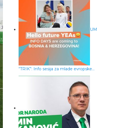
UM
“TRIK”: Info sesija za mlade evropske…