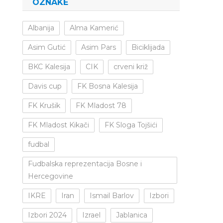
OZNAKE
Albanija
Alma Kamerić
Asim Gutić
Asim Pars
Biciklijada
BKC Kalesija
CIK
crveni križ
Davis cup
FK Bosna Kalesija
FK Krušik
FK Mladost 78
FK Mladost Kikači
FK Sloga Tojšići
fudbal
Fudbalska reprezentacija Bosne i
Hercegovine
IKRE
Iran
Ismail Barlov
Izbori
Izbori 2024
Izrael
Jablanica