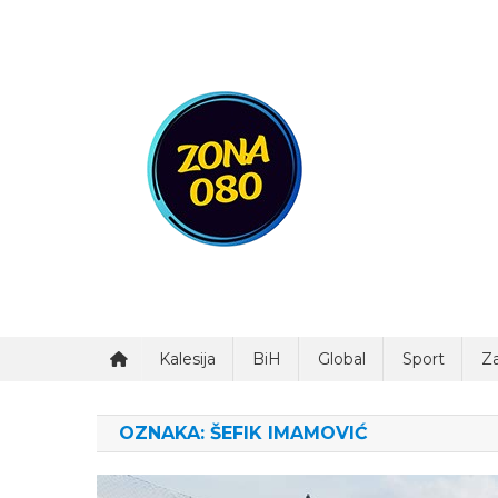
Preskočite
na
sadržaj
Zona 080
Kalesija
BiH
Global
Sport
Za
OZNAKA:
ŠEFIK IMAMOVIĆ