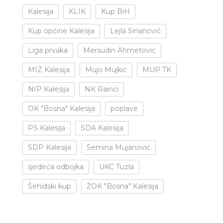
Kalesija
KLIK
Kup BiH
Kup općine Kalesija
Lejla Sinanović
Liga prvaka
Mersudin Ahmetović
MIZ Kalesija
Mujo Mujkić
MUP TK
NIP Kalesija
NK Rainci
OK "Bosna" Kalesija
poplave
PS Kalesija
SDA Kalesija
SDP Kalesija
Semina Mujanović
sjedeća odbojka
UKC Tuzla
Šehidski kup
ŽOK "Bosna" Kalesija