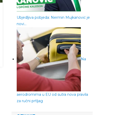
Ubjedljiva pobjeda: Nermin Mujkanović je
novi…
Na
aerodromima u EU od sutra nova pravila
za ručni prtljag