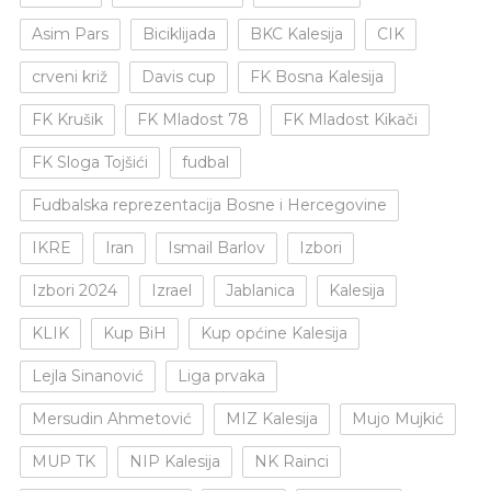
Asim Pars
Biciklijada
BKC Kalesija
CIK
crveni križ
Davis cup
FK Bosna Kalesija
FK Krušik
FK Mladost 78
FK Mladost Kikači
FK Sloga Tojšići
fudbal
Fudbalska reprezentacija Bosne i Hercegovine
IKRE
Iran
Ismail Barlov
Izbori
Izbori 2024
Izrael
Jablanica
Kalesija
KLIK
Kup BiH
Kup općine Kalesija
Lejla Sinanović
Liga prvaka
Mersudin Ahmetović
MIZ Kalesija
Mujo Mujkić
MUP TK
NIP Kalesija
NK Rainci