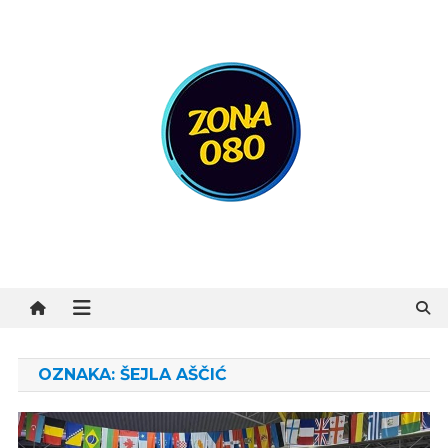
Preskočite
na
sadržaj
Zona 080
OZNAKA:
ŠEJLA AŠČIĆ