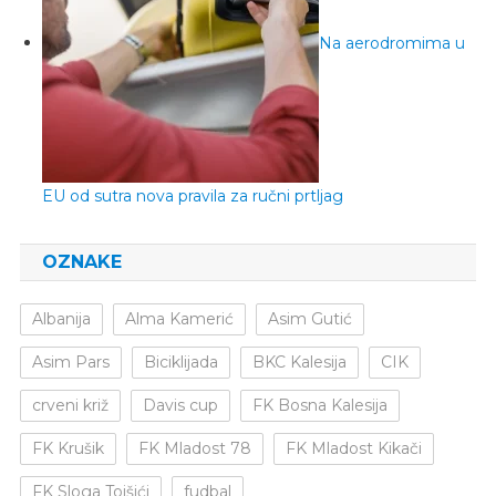
Na aerodromima u
EU od sutra nova pravila za ručni prtljag
OZNAKE
Albanija
Alma Kamerić
Asim Gutić
Asim Pars
Biciklijada
BKC Kalesija
CIK
crveni križ
Davis cup
FK Bosna Kalesija
FK Krušik
FK Mladost 78
FK Mladost Kikači
FK Sloga Tojšići
fudbal