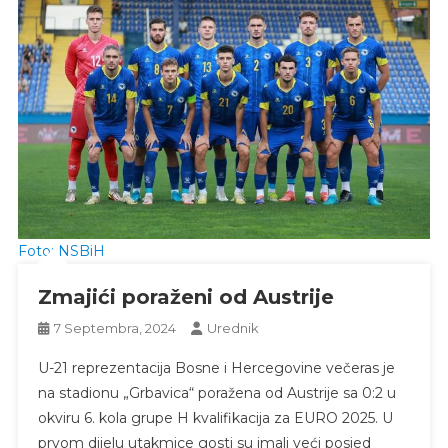
Foto: NSBiH
Zmajići poraženi od Austrije
7 Septembra, 2024
Urednik
U-21 reprezentacija Bosne i Hercegovine večeras je
na stadionu „Grbavica“ poražena od Austrije sa 0:2 u
okviru 6. kola grupe H kvalifikacija za EURO 2025. U
prvom dijelu utakmice gosti su imali veći posjed