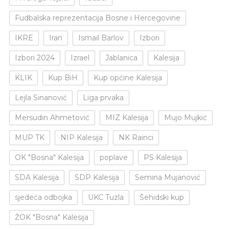
Fudbalska reprezentacija Bosne i Hercegovine
IKRE
Iran
Ismail Barlov
Izbori
Izbori 2024
Izrael
Jablanica
Kalesija
KLIK
Kup BiH
Kup općine Kalesija
Lejla Sinanović
Liga prvaka
Mersudin Ahmetović
MIZ Kalesija
Mujo Mujkić
MUP TK
NIP Kalesija
NK Rainci
OK "Bosna" Kalesija
poplave
PS Kalesija
SDA Kalesija
SDP Kalesija
Semina Mujanović
sjedeća odbojka
UKC Tuzla
Šehidski kup
ŽOK "Bosna" Kalesija