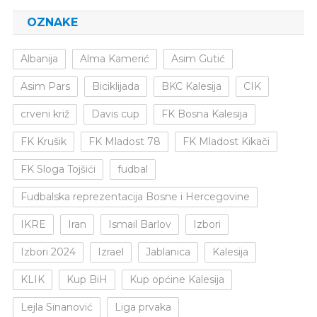
OZNAKE
Albanija
Alma Kamerić
Asim Gutić
Asim Pars
Biciklijada
BKC Kalesija
CIK
crveni križ
Davis cup
FK Bosna Kalesija
FK Krušik
FK Mladost 78
FK Mladost Kikači
FK Sloga Tojšići
fudbal
Fudbalska reprezentacija Bosne i Hercegovine
IKRE
Iran
Ismail Barlov
Izbori
Izbori 2024
Izrael
Jablanica
Kalesija
KLIK
Kup BiH
Kup općine Kalesija
Lejla Sinanović
Liga prvaka