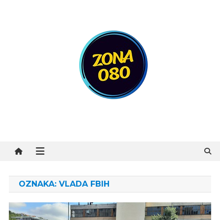
Preskočite
na
sadržaj
Zona 080
OZNAKA:
VLADA FBIH