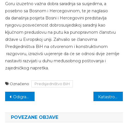
Goru izuzetno važna dobra saradnja sa susjedima, a
posebno sa Bosnom i Hercegovinom, te je naglasio
da današnja posjeta Bosni i Hercegovini predstavlja
njegovu posvećenost dobrosusjedskoj saradnji kao
ključnom preduslovu na putu ka punopravnom članstvu
države u Evropskoj uniji. Zahvalio se članovima
Predsjedništva BiH na otvorenom i konstruktivnom
razgovoru, izrazivši uvjerenje da će se odnosi dvije zemlje
nastaviti razvijati u duhu međusobnog poštovanja i
zajedničkog napretka.
Označeno
Predsjedništvo BiH
Navigacija
Odigrana većina susreta 1/16 finala Kupa BiH
Katastrofa u Španiji: Poplava nosila sve pred sobom, najmanje 51 osoba poginula
članaka
POVEZANE OBJAVE