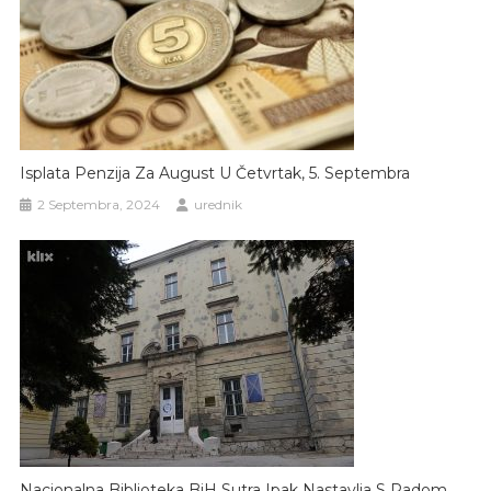
Isplata Penzija Za August U Četvrtak, 5. Septembra
2 Septembra, 2024
urednik
Nacionalna Biblioteka BiH Sutra Ipak Nastavlja S Radom,