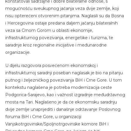
konstatovali sadržajne i dobre bilateralne odnose, s
mogućnošću sveukupnog jačanja veza dvije zemlje, koji
nisu opterećeni otvorenim pitanjima. Naglasili su da Bosna
i Hercegovina ostaje predana daljem jačanju bilateralnih
veza sa Crnom Gorom u oblasti ekonomije,
infrastrukturnog povezivanja, energetike i turizma, te
saradnje kroz regionalne inicijative i međunarodne
organizacije.
U dijelu razgovora posvećenom ekonomskoj i
infrastrukturnoj saradnji poseban naglasak je bio na pitanju
putnog i željezničkog povezivanja BiH i Crne Gore. U tom
kontekstu naglašena je potreba modernizacija ceste
Podgorica-Sarajevo, kao i važnost izgradnje međudržavnog
mosta na Tari. Naglašeno je da će ekonomsku saradnju
dvije zemlje unaprijediti i današnje održavanje Poslovnog
foruma BiH i Crne Gore, u organizaciji
Vanjskotrgovinske/Spoljnotrgovinske komore BiH i