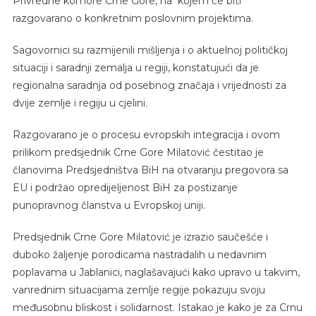
Privredne komore Crne Gore, na kojem će biti
razgovarano o konkretnim poslovnim projektima.
Sagovornici su razmijenili mišlјenja i o aktuelnoj pоlitičkој
situaciji i saradnji zemalja u regiji, konstatujući da je
regionalna saradnja od posebnog značaja i vrijednosti zа
dviје zеmlје i rеgiju u cјеlini.
Razgovarano je o procesu evropskih integracija i ovom
prilikom predsjednik Crne Gore Milatović čestitao je
članovima Predsjedništva BiH na otvaranju pregovora sa
EU i podržao opredijeljenost BiH za postizanje
punopravnog članstva u Evropskoj uniji.
Predsjednik Crne Gore Milatović je izrazio saučešće i
duboko žaljenje porodicama nastradalih u nedavnim
poplavama u Jablanici, naglašavajući kako upravo u takvim,
vanrednim situacijama zemlje regije pokazuju svoju
međusobnu bliskost i solidarnost. Istakao je kako je za Crnu