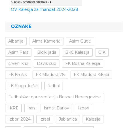
OV Kalesija za mandat 2024-2028
OZNAKE
Albanija
Alma Kamerić
Asim Gutić
Asim Pars
Biciklijada
BKC Kalesija
CIK
crveni križ
Davis cup
FK Bosna Kalesija
FK Krušik
FK Mladost 78
FK Mladost Kikači
FK Sloga Tojšići
fudbal
Fudbalska reprezentacija Bosne i Hercegovine
IKRE
Iran
Ismail Barlov
Izbori
Izbori 2024
Izrael
Jablanica
Kalesija