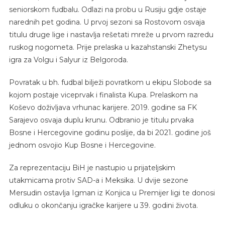
seniorskom fudbalu. Odlazi na probu u Rusiju gdje ostaje
narednih pet godina. U prvoj sezoni sa Rostovom osvaja
titulu druge lige i nastavlja rešetati mreže u prvom razredu
ruskog nogometa. Prije prelaska u kazahstanski Zhetysu
igra za Volgu i Salyur iz Belgoroda.
Povratak u bh. fudbal bilježi povratkom u ekipu Slobode sa
kojom postaje viceprvak i finalista Kupa. Prelaskom na
Koševo doživljava vrhunac karijere. 2019. godine sa FK
Sarajevo osvaja duplu krunu. Odbranio je titulu prvaka
Bosne i Hercegovine godinu poslije, da bi 2021. godine još
jednom osvojio Kup Bosne i Hercegovine.
Za reprezentaciju BiH je nastupio u prijateljskim
utakmicama protiv SAD-a i Meksika. U dvije sezone
Mersudin ostavlja Igman iz Konjica u Premijer ligi te donosi
odluku o okončanju igračke karijere u 39. godini života.