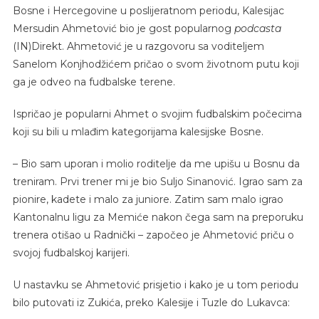
Bosne i Hercegovine u poslijeratnom periodu, Kalesijac
Mersudin Ahmetović bio je gost popularnog
podcasta
(IN)Direkt. Ahmetović je u razgovoru sa voditeljem
Sanelom Konjhodžićem pričao o svom životnom putu koji
ga je odveo na fudbalske terene.
Ispričao je popularni Ahmet o svojim fudbalskim počecima
koji su bili u mlađim kategorijama kalesijske Bosne.
– Bio sam uporan i molio roditelje da me upišu u Bosnu da
treniram. Prvi trener mi je bio Suljo Sinanović. Igrao sam za
pionire, kadete i malo za juniore. Zatim sam malo igrao
Kantonalnu ligu za Memiće nakon čega sam na preporuku
trenera otišao u Radnički – započeo je Ahmetović priču o
svojoj fudbalskoj karijeri.
U nastavku se Ahmetović prisjetio i kako je u tom periodu
bilo putovati iz Zukića, preko Kalesije i Tuzle do Lukavca: