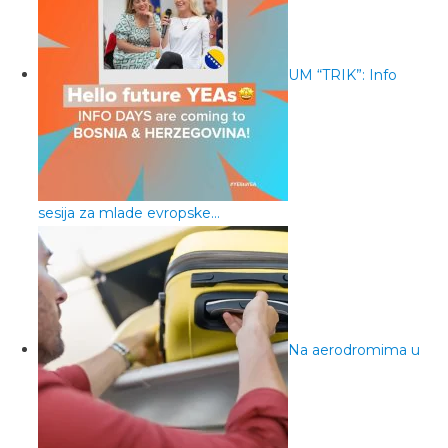
UM “TRIK”: Info
sesija za mlade evropske…
Na aerodromima u