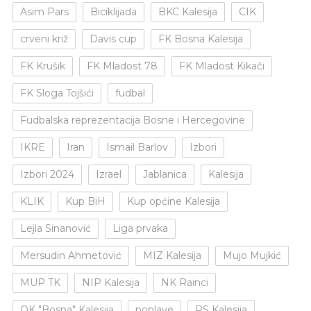
Asim Pars
Biciklijada
BKC Kalesija
CIK
crveni križ
Davis cup
FK Bosna Kalesija
FK Krušik
FK Mladost 78
FK Mladost Kikači
FK Sloga Tojšići
fudbal
Fudbalska reprezentacija Bosne i Hercegovine
IKRE
Iran
Ismail Barlov
Izbori
Izbori 2024
Izrael
Jablanica
Kalesija
KLIK
Kup BiH
Kup općine Kalesija
Lejla Sinanović
Liga prvaka
Mersudin Ahmetović
MIZ Kalesija
Mujo Mujkić
MUP TK
NIP Kalesija
NK Rainci
OK "Bosna" Kalesija
poplave
PS Kalesija