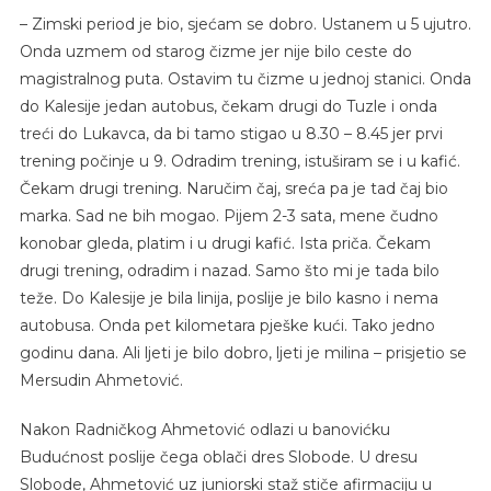
– Zimski period je bio, sjećam se dobro. Ustanem u 5 ujutro.
Onda uzmem od starog čizme jer nije bilo ceste do
magistralnog puta. Ostavim tu čizme u jednoj stanici. Onda
do Kalesije jedan autobus, čekam drugi do Tuzle i onda
treći do Lukavca, da bi tamo stigao u 8.30 – 8.45 jer prvi
trening počinje u 9. Odradim trening, istuširam se i u kafić.
Čekam drugi trening. Naručim čaj, sreća pa je tad čaj bio
marka. Sad ne bih mogao. Pijem 2-3 sata, mene čudno
konobar gleda, platim i u drugi kafić. Ista priča. Čekam
drugi trening, odradim i nazad. Samo što mi je tada bilo
teže. Do Kalesije je bila linija, poslije je bilo kasno i nema
autobusa. Onda pet kilometara pješke kući. Tako jedno
godinu dana. Ali ljeti je bilo dobro, ljeti je milina – prisjetio se
Mersudin Ahmetović.
Nakon Radničkog Ahmetović odlazi u banovićku
Budućnost poslije čega oblači dres Slobode. U dresu
Slobode, Ahmetović uz juniorski staž stiče afirmaciju u