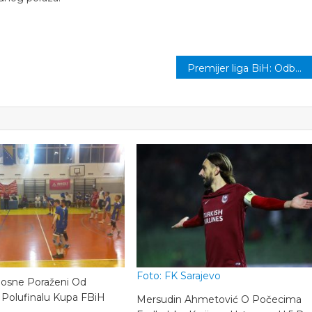
Premijer liga BiH: Odbojkaši Bosne večeras igraju protiv lidera prvenstva
Foto: FK Sarajevo
Bosne Poraženi Od
 Polufinalu Kupa FBiH
Mersudin Ahmetović O Počecima