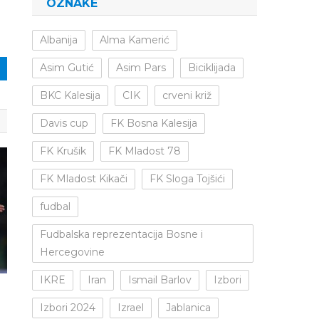
OZNAKE
Albanija
Alma Kamerić
Asim Gutić
Asim Pars
Biciklijada
BKC Kalesija
CIK
crveni križ
Davis cup
FK Bosna Kalesija
FK Krušik
FK Mladost 78
FK Mladost Kikači
FK Sloga Tojšići
fudbal
Fudbalska reprezentacija Bosne i
Hercegovine
IKRE
Iran
Ismail Barlov
Izbori
Izbori 2024
Izrael
Jablanica