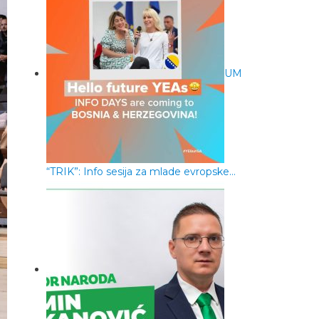
UM
“TRIK”: Info sesija za mlade evropske…