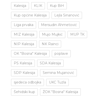
Kalesija
KLIK
Kup BiH
Kup općine Kalesija
Lejla Sinanović
Liga prvaka
Mersudin Ahmetović
MIZ Kalesija
Mujo Mujkić
MUP TK
NIP Kalesija
NK Rainci
OK "Bosna" Kalesija
poplave
PS Kalesija
SDA Kalesija
SDP Kalesija
Semina Mujanović
sjedeća odbojka
UKC Tuzla
Šehidski kup
ŽOK "Bosna" Kalesija