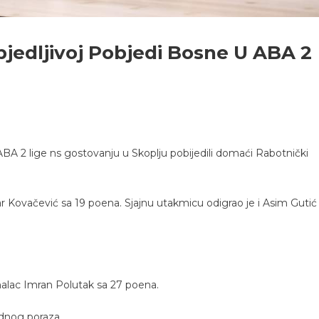
bjedljivoj Pobjedi Bosne U ABA 2
ABA 2 lige ns gostovanju u Skoplju pobijedili domaći Rabotnički
 Kovačević sa 19 poena. Sjajnu utakmicu odigrao je i Asim Gutić
onalac Imran Polutak sa 27 poena.
ednog poraza.