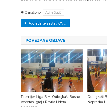
Označeno
Asim Gutić
Navigacija
Pogledajte sastav OV Kalesija za mandat 2024-2028
članaka
POVEZANE OBJAVE
Premijer Liga BiH: Odbojkaši Bosne
Odbojkaši 
Večeras Igraju Protiv Lidera
Napretka U