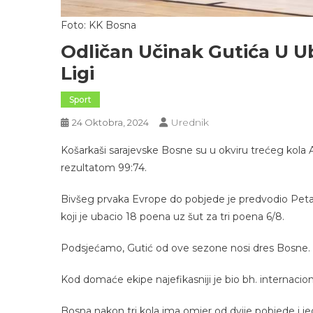
Foto: KK Bosna
Odličan Učinak Gutića U U
Ligi
Sport
Urednik
24 Oktobra, 2024
Košarkaši sarajevske Bosne su u okviru trećeg kola 
rezultatom 99:74.
Bivšeg prvaka Evrope do pobjede je predvodio Petar
koji je ubacio 18 poena uz šut za tri poena 6/8.
Podsjećamo, Gutić od ove sezone nosi dres Bosne.
Kod domaće ekipe najefikasniji je bio bh. internaci
Bosna nakon tri kola ima omjer od dvije pobjede i j