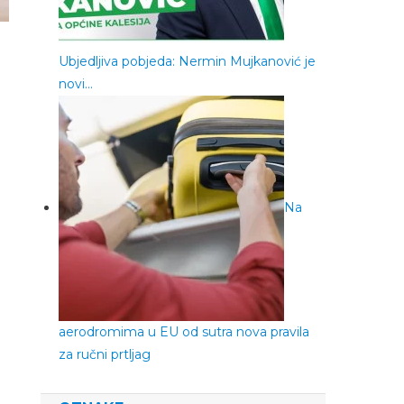
Ubjedljiva pobjeda: Nermin Mujkanović je
novi…
Na
aerodromima u EU od sutra nova pravila
za ručni prtljag