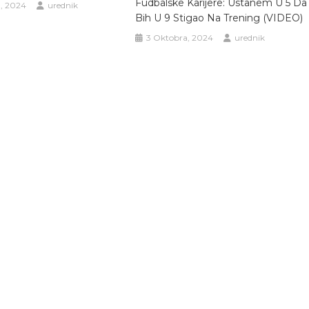
Fudbalske Karijere: Ustanem U 5 Da
, 2024
urednik
Bih U 9 Stigao Na Trening (VIDEO)
3 Oktobra, 2024
urednik