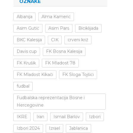
OZNAKE
Albanija
Alma Kamerić
Asim Gutić
Asim Pars
Biciklijada
BKC Kalesija
CIK
crveni križ
Davis cup
FK Bosna Kalesija
FK Krušik
FK Mladost 78
FK Mladost Kikači
FK Sloga Tojšići
fudbal
Fudbalska reprezentacija Bosne i
Hercegovine
IKRE
Iran
Ismail Barlov
Izbori
Izbori 2024
Izrael
Jablanica