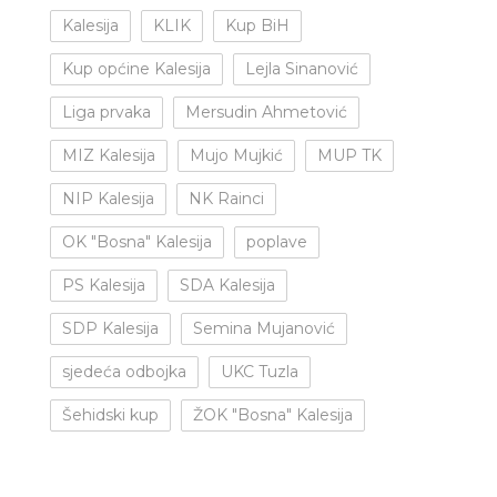
Kalesija
KLIK
Kup BiH
Kup općine Kalesija
Lejla Sinanović
Liga prvaka
Mersudin Ahmetović
MIZ Kalesija
Mujo Mujkić
MUP TK
NIP Kalesija
NK Rainci
OK "Bosna" Kalesija
poplave
PS Kalesija
SDA Kalesija
SDP Kalesija
Semina Mujanović
sjedeća odbojka
UKC Tuzla
Šehidski kup
ŽOK "Bosna" Kalesija