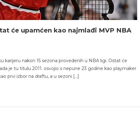
 ostat će upamćen kao najmlađi MVP NBA
ku karijeru nakon 15 sezona provedenih u NBA ligi. Ostat će
da je tu titulu 2011. osvojio s nepune 23 godine kao playmaker
o prvi izbor na draftu, a u sezoni […]