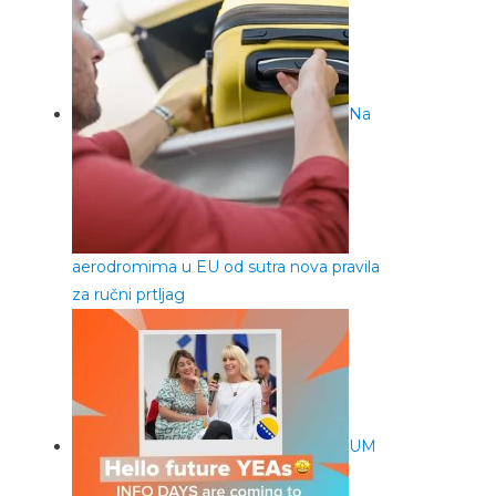
Na
aerodromima u EU od sutra nova pravila
za ručni prtljag
UM