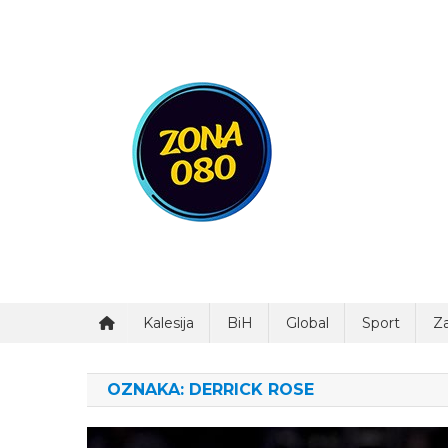
Preskočite
na
sadržaj
Zona 080
Kalesija
BiH
Global
Sport
Za
OZNAKA:
DERRICK ROSE