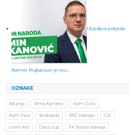
Ubjedljiva pobjeda:
Nermin Mujkanović je novi…
OZNAKE
Albanija
Alma Kamerić
Asim Gutić
Asim Pars
Biciklijada
BKC Kalesija
CIK
crveni križ
Davis cup
FK Bosna Kalesija