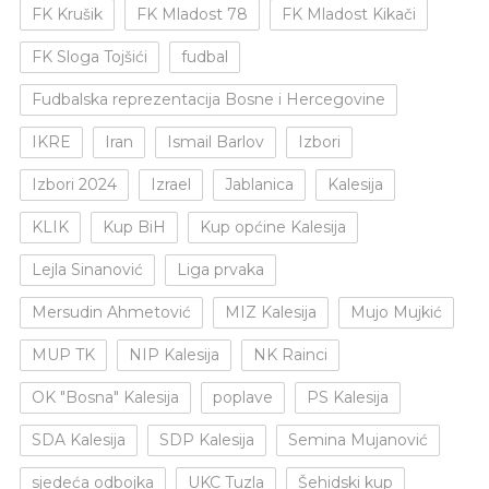
FK Krušik
FK Mladost 78
FK Mladost Kikači
FK Sloga Tojšići
fudbal
Fudbalska reprezentacija Bosne i Hercegovine
IKRE
Iran
Ismail Barlov
Izbori
Izbori 2024
Izrael
Jablanica
Kalesija
KLIK
Kup BiH
Kup općine Kalesija
Lejla Sinanović
Liga prvaka
Mersudin Ahmetović
MIZ Kalesija
Mujo Mujkić
MUP TK
NIP Kalesija
NK Rainci
OK "Bosna" Kalesija
poplave
PS Kalesija
SDA Kalesija
SDP Kalesija
Semina Mujanović
sjedeća odbojka
UKC Tuzla
Šehidski kup