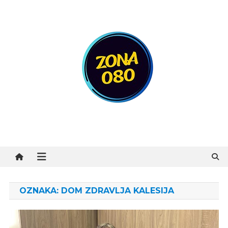
Preskočite
na
sadržaj
Zona 080
OZNAKA:
DOM ZDRAVLJA KALESIJA