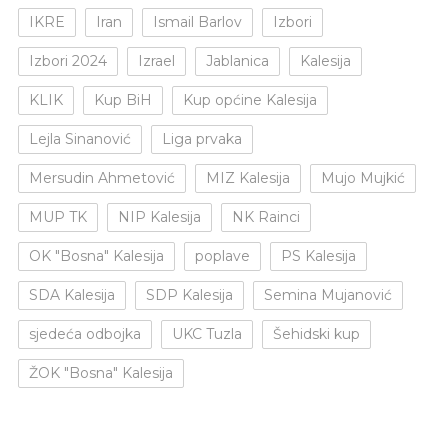
IKRE
Iran
Ismail Barlov
Izbori
Izbori 2024
Izrael
Jablanica
Kalesija
KLIK
Kup BiH
Kup općine Kalesija
Lejla Sinanović
Liga prvaka
Mersudin Ahmetović
MIZ Kalesija
Mujo Mujkić
MUP TK
NIP Kalesija
NK Rainci
OK "Bosna" Kalesija
poplave
PS Kalesija
SDA Kalesija
SDP Kalesija
Semina Mujanović
sjedeća odbojka
UKC Tuzla
Šehidski kup
ŽOK "Bosna" Kalesija