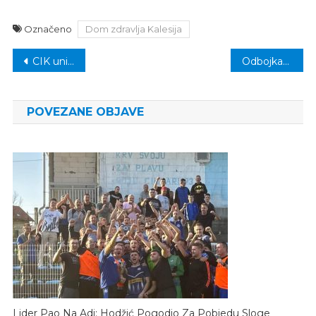
Označeno
Dom zdravlja Kalesija
Navigacija
CIK unio glasove sa svih redovnih biračkih mjesta u Kalesiji
Odbojkaši Bosne poraženi od Napretka u polufinalu Kupa FBiH
članaka
POVEZANE OBJAVE
Lider Pao Na Adi: Hodžić Pogodio Za Pobjedu Sloge