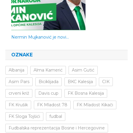
Nermin Mujkanović je novi…
OZNAKE
Albanija
Alma Kamerić
Asim Gutić
Asim Pars
Biciklijada
BKC Kalesija
CIK
crveni križ
Davis cup
FK Bosna Kalesija
FK Krušik
FK Mladost 78
FK Mladost Kikači
FK Sloga Tojšići
fudbal
Fudbalska reprezentacija Bosne i Hercegovine