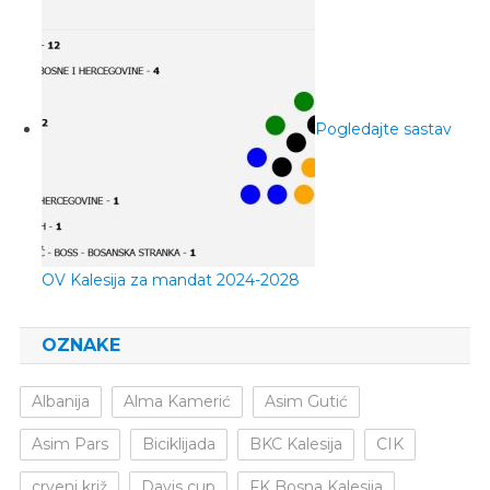
Pogledajte sastav
OV Kalesija za mandat 2024-2028
OZNAKE
Albanija
Alma Kamerić
Asim Gutić
Asim Pars
Biciklijada
BKC Kalesija
CIK
crveni križ
Davis cup
FK Bosna Kalesija