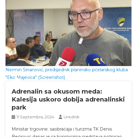
Nermin Sinanović, predsjednik planinsko pčelarskog kluba
"Eko Majevica" (Screenshot)
Adrenalin sa okusom meda:
Kalesija uskoro dobija adrenalinski
park
11 Septembra, 2024
Urednik
Ministar trgovine. saobraćaja i turizma TK Denis
Bećirović danas je sa korisnicima sredstava potpisao