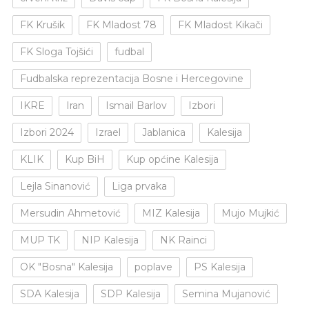
FK Krušik
FK Mladost 78
FK Mladost Kikači
FK Sloga Tojšići
fudbal
Fudbalska reprezentacija Bosne i Hercegovine
IKRE
Iran
Ismail Barlov
Izbori
Izbori 2024
Izrael
Jablanica
Kalesija
KLIK
Kup BiH
Kup općine Kalesija
Lejla Sinanović
Liga prvaka
Mersudin Ahmetović
MIZ Kalesija
Mujo Mujkić
MUP TK
NIP Kalesija
NK Rainci
OK "Bosna" Kalesija
poplave
PS Kalesija
SDA Kalesija
SDP Kalesija
Semina Mujanović