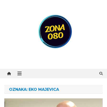
Preskočite
na
sadržaj
Zona 080
OZNAKA:
EKO MAJEVICA