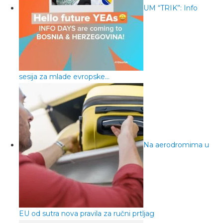
UM “TRIK”: Info
sesija za mlade evropske…
Na aerodromima u
EU od sutra nova pravila za ručni prtljag