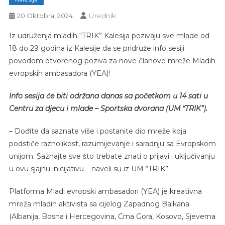
Urednik
20 Oktobra, 2024
Iz udruženja mladih “TRIK” Kalesija pozivaju sve mlade od
18 do 29 godina iz Kalesije da se pridruže info sesiji
povodom otvorenog poziva za nove članove mreže Mladih
evropskih ambasadora (YEA)!
Info sesija će biti održana danas sa početkom u 14 sati u
Centru za djecu i mlade – Sportska dvorana (UM “TRIK”).
– Dođite da saznate više i postanite dio mreže koja
podstiče raznolikost, razumijevanje i saradnju sa Evropskom
unijom. Saznajte sve što trebate znati o prijavi i uključivanju
u ovu sjajnu inicijativu – naveli su iz UM “TRIK”.
Platforma Mladi evropski ambasadori (YEA) je kreativna
mreža mladih aktivista sa cijelog Zapadnog Balkana
(Albanija, Bosna i Hercegovina, Crna Gora, Kosovo, Sjeverna