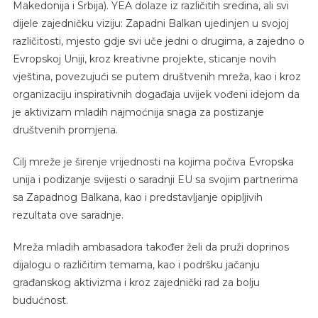
Makedonija i Srbija). YEA dolaze iz različitih sredina, ali svi
dijele zajedničku viziju: Zapadni Balkan ujedinjen u svojoj
različitosti, mjesto gdje svi uče jedni o drugima, a zajedno o
Evropskoj Uniji, kroz kreativne projekte, sticanje novih
vještina, povezujući se putem društvenih mreža, kao i kroz
organizaciju inspirativnih događaja uvijek vođeni idejom da
je aktivizam mladih najmoćnija snaga za postizanje
društvenih promjena.
Cilj mreže je širenje vrijednosti na kojima počiva Evropska
unija i podizanje svijesti o saradnji EU sa svojim partnerima
sa Zapadnog Balkana, kao i predstavljanje opipljivih
rezultata ove saradnje.
Mreža mladih ambasadora također želi da pruži doprinos
dijalogu o različitim temama, kao i podršku jačanju
građanskog aktivizma i kroz zajednički rad za bolju
budućnost.