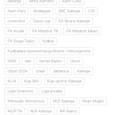
Albanija
Alma Kamerić
Asim Gutić
Asim Pars
Biciklijada
BKC Kalesija
CIK
crveni križ
Davis cup
FK Bosna Kalesija
FK Krušik
FK Mladost 78
FK Mladost Kikači
FK Sloga Tojšići
fudbal
Fudbalska reprezentacija Bosne i Hercegovine
IKRE
Iran
Ismail Barlov
Izbori
Izbori 2024
Izrael
Jablanica
Kalesija
KLIK
Kup BiH
Kup općine Kalesija
Lejla Sinanović
Liga prvaka
Mersudin Ahmetović
MIZ Kalesija
Mujo Mujkić
MUP TK
NIP Kalesija
NK Rainci