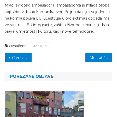
Mladi evropski ambasador ili ambasadorka je mlada osoba
koji sebe vidi kao komunikativnu, željnu da dijeli vrijednosti
na kojima počiva EU, učestvuje u projektima i događajima
vezanim za EU integracije, zaštitu životne sredine, ljudska
prava, umjetnost i kulturu, kao i nove tehnologije.
Označeno
UM "TRIK"
Navigacija
Crveni križ općine Kalesija: Upriličen prijem za nove volontere
Mustafić nosio kapitensku traku Sarajeva u susretu protiv Veleža
članaka
POVEZANE OBJAVE