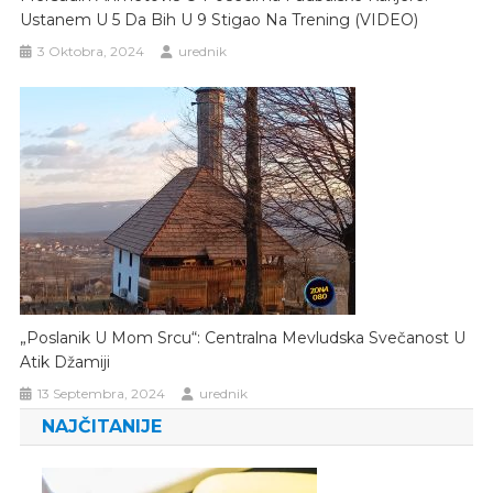
Ustanem U 5 Da Bih U 9 Stigao Na Trening (VIDEO)
3 Oktobra, 2024
urednik
„Poslanik U Mom Srcu“: Centralna Mevludska Svečanost U
Atik Džamiji
13 Septembra, 2024
urednik
NAJČITANIJE