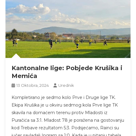
Kantonalne lige: Pobjede Krušika i
Memića
13 Oktobra, 2024
Urednik
Kompletirano je sedmo kolo Prve i Druge lige TK.
Ekipa Krušika je u okviru sedmog kola Prve lige TK
skavila na domaćem terenu protiv Mladosti iz
Puračića sa 3:1. Mladost 78 je poražena na gostovanju
kod Trebave rezultatom 5:3. Podsjećamo, Rainci su
jučer savladali Ingram sa 1:0. Kada je u pitanju tabela