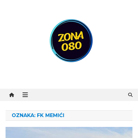
Preskočite
na
sadržaj
Zona 080
OZNAKA:
FK MEMIĆI