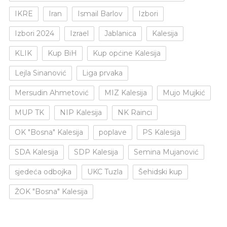
IKRE
Iran
Ismail Barlov
Izbori
Izbori 2024
Izrael
Jablanica
Kalesija
KLIK
Kup BiH
Kup općine Kalesija
Lejla Sinanović
Liga prvaka
Mersudin Ahmetović
MIZ Kalesija
Mujo Mujkić
MUP TK
NIP Kalesija
NK Rainci
OK "Bosna" Kalesija
poplave
PS Kalesija
SDA Kalesija
SDP Kalesija
Semina Mujanović
sjedeća odbojka
UKC Tuzla
Šehidski kup
ŽOK "Bosna" Kalesija