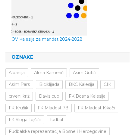
OV Kalesija za mandat 2024-2028
OZNAKE
Albanija
Alma Kamerić
Asim Gutić
Asim Pars
Biciklijada
BKC Kalesija
CIK
crveni križ
Davis cup
FK Bosna Kalesija
FK Krušik
FK Mladost 78
FK Mladost Kikači
FK Sloga Tojšići
fudbal
Fudbalska reprezentacija Bosne i Hercegovine