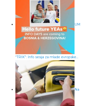
UM
“TRIK”: Info sesija za mlade evropske…
Na