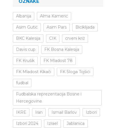
OZNAKE
Albanija
Alma Kamerić
Asim Gutić
Asim Pars
Biciklijada
BKC Kalesija
CIK
crveni križ
Davis cup
FK Bosna Kalesija
FK Krušik
FK Mladost 78
FK Mladost Kikači
FK Sloga Tojšići
fudbal
Fudbalska reprezentacija Bosne i
Hercegovine
IKRE
Iran
Ismail Barlov
Izbori
Izbori 2024
Izrael
Jablanica