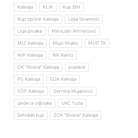
Kalesija
KLIK
Kup BiH
Kup općine Kalesija
Lejla Sinanović
Liga prvaka
Mersudin Ahmetović
MIZ Kalesija
Mujo Mujkić
MUP TK
NIP Kalesija
NK Rainci
OK "Bosna" Kalesija
poplave
PS Kalesija
SDA Kalesija
SDP Kalesija
Semina Mujanović
sjedeća odbojka
UKC Tuzla
Šehidski kup
ŽOK "Bosna" Kalesija