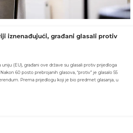
)
i iznenađujući, građani glasali protiv
iju (EU), građani ove države su glasali protiv prijedloga
. Nakon 60 posto prebrojanih glasova, “protiv” je glasalo 55
ferendum. Prema prijedlogu koji je bio predmet glasanja, u