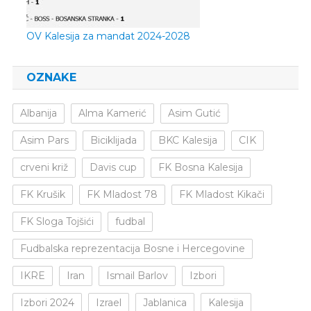
OV Kalesija za mandat 2024-2028
OZNAKE
Albanija
Alma Kamerić
Asim Gutić
Asim Pars
Biciklijada
BKC Kalesija
CIK
crveni križ
Davis cup
FK Bosna Kalesija
FK Krušik
FK Mladost 78
FK Mladost Kikači
FK Sloga Tojšići
fudbal
Fudbalska reprezentacija Bosne i Hercegovine
IKRE
Iran
Ismail Barlov
Izbori
Izbori 2024
Izrael
Jablanica
Kalesija