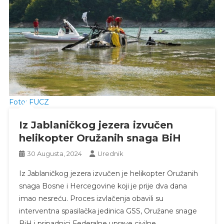
Foto: FUCZ
Iz Jablaničkog jezera izvučen
helikopter Oružanih snaga BiH
30 Augusta, 2024
Urednik
Iz Jablaničkog jezera izvučen je helikopter Oružanih
snaga Bosne i Hercegovine koji je prije dva dana
imao nesreću. Proces izvlačenja obavili su
interventna spasilačka jedinica GSS, Oružane snage
BiH i pripadnici Federalne uprave civilne