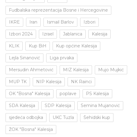
Fudbalska reprezentacija Bosne i Hercegovine
IKRE
Iran
Ismail Barlov
Izbori
Izbori 2024
Izrael
Jablanica
Kalesija
KLIK
Kup BiH
Kup općine Kalesija
Lejla Sinanović
Liga prvaka
Mersudin Ahmetović
MIZ Kalesija
Mujo Mujkić
MUP TK
NIP Kalesija
NK Rainci
OK "Bosna" Kalesija
poplave
PS Kalesija
SDA Kalesija
SDP Kalesija
Semina Mujanović
sjedeća odbojka
UKC Tuzla
Šehidski kup
ŽOK "Bosna" Kalesija