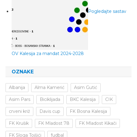
Pogledajte sastav
OV Kalesija za mandat 2024-2028
OZNAKE
Albanija
Alma Kamerić
Asim Gutić
Asim Pars
Biciklijada
BKC Kalesija
CIK
crveni križ
Davis cup
FK Bosna Kalesija
FK Krušik
FK Mladost 78
FK Mladost Kikači
FK Sloga Tojšići
fudbal