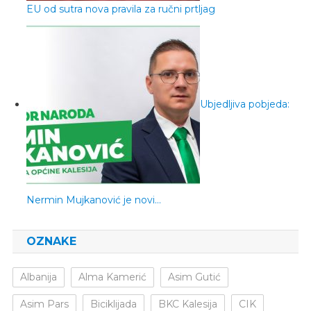
EU od sutra nova pravila za ručni prtljag
Ubjedljiva pobjeda:
Nermin Mujkanović je novi…
OZNAKE
Albanija
Alma Kamerić
Asim Gutić
Asim Pars
Biciklijada
BKC Kalesija
CIK