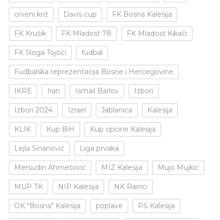
crveni križ
Davis cup
FK Bosna Kalesija
FK Krušik
FK Mladost 78
FK Mladost Kikači
FK Sloga Tojšići
fudbal
Fudbalska reprezentacija Bosne i Hercegovine
IKRE
Iran
Ismail Barlov
Izbori
Izbori 2024
Izrael
Jablanica
Kalesija
KLIK
Kup BiH
Kup općine Kalesija
Lejla Sinanović
Liga prvaka
Mersudin Ahmetović
MIZ Kalesija
Mujo Mujkić
MUP TK
NIP Kalesija
NK Rainci
OK "Bosna" Kalesija
poplave
PS Kalesija