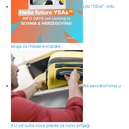
UM “TRIK”: Info
sesija za mlade evropske…
Na aerodromima u
EU od sutra nova pravila za ručni prtljag