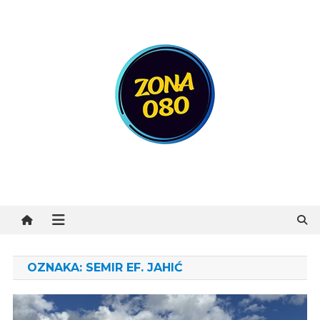
Preskočite
na
sadržaj
Zona 080
OZNAKA:
SEMIR EF. JAHIĆ