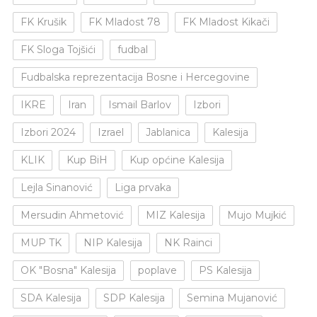
FK Krušik
FK Mladost 78
FK Mladost Kikači
FK Sloga Tojšići
fudbal
Fudbalska reprezentacija Bosne i Hercegovine
IKRE
Iran
Ismail Barlov
Izbori
Izbori 2024
Izrael
Jablanica
Kalesija
KLIK
Kup BiH
Kup općine Kalesija
Lejla Sinanović
Liga prvaka
Mersudin Ahmetović
MIZ Kalesija
Mujo Mujkić
MUP TK
NIP Kalesija
NK Rainci
OK "Bosna" Kalesija
poplave
PS Kalesija
SDA Kalesija
SDP Kalesija
Semina Mujanović