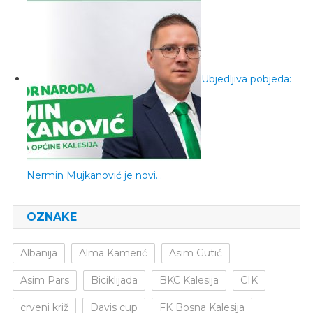
Ubjedljiva pobjeda:
Nermin Mujkanović je novi…
OZNAKE
Albanija
Alma Kamerić
Asim Gutić
Asim Pars
Biciklijada
BKC Kalesija
CIK
crveni križ
Davis cup
FK Bosna Kalesija